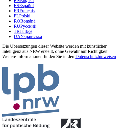
EN
English
ES
Español
FR
Français
PL
Polski
RO
Română
RU
Русский
TR
Türkçe
UA
Українська
Die Übersetzungen dieser Website werden mit künstlicher
Intelligenz aus NRW erstellt, ohne Gewähr auf Richtigkeit.
Weitere Informationen finden Sie in den
Datenschutzhinweisen