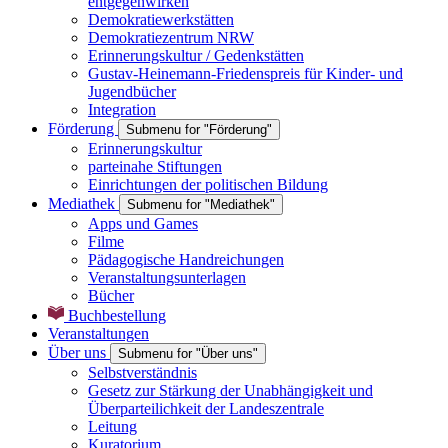
entgegenwirken
Demokratiewerkstätten
Demokratiezentrum NRW
Erinnerungskultur / Gedenkstätten
Gustav-Heinemann-Friedenspreis für Kinder- und
Jugendbücher
Integration
Förderung
Submenu for "Förderung"
Erinnerungskultur
parteinahe Stiftungen
Einrichtungen der politischen Bildung
Mediathek
Submenu for "Mediathek"
Apps und Games
Filme
Pädagogische Handreichungen
Veranstaltungsunterlagen
Bücher
Buchbestellung
Veranstaltungen
Über uns
Submenu for "Über uns"
Selbstverständnis
Gesetz zur Stärkung der Unabhängigkeit und
Überparteilichkeit der Landeszentrale
Leitung
Kuratorium