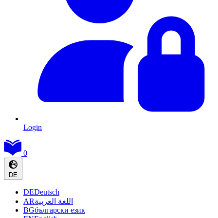
Login
0
DE
DE
Deutsch
AR
اللغة العربية
BG
български език