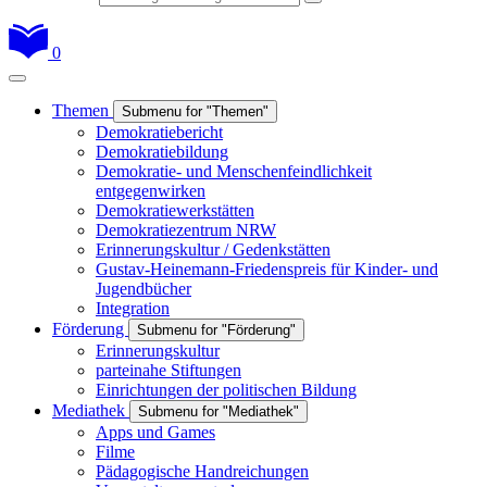
0
Themen
Submenu for "Themen"
Demokratiebericht
Demokratiebildung
Demokratie- und Menschenfeindlichkeit
entgegenwirken
Demokratiewerkstätten
Demokratiezentrum NRW
Erinnerungskultur / Gedenkstätten
Gustav-Heinemann-Friedenspreis für Kinder- und
Jugendbücher
Integration
Förderung
Submenu for "Förderung"
Erinnerungskultur
parteinahe Stiftungen
Einrichtungen der politischen Bildung
Mediathek
Submenu for "Mediathek"
Apps und Games
Filme
Pädagogische Handreichungen