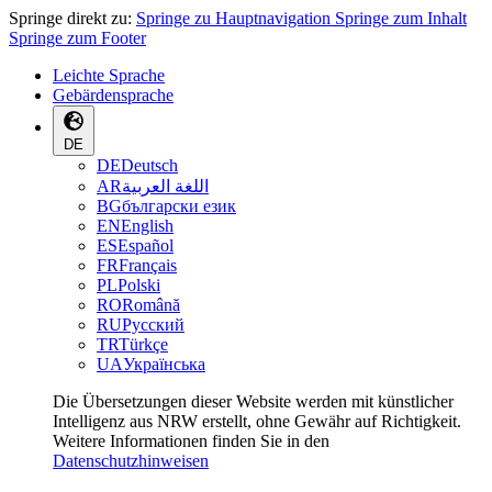
Springe direkt zu:
Springe zu Hauptnavigation
Springe zum Inhalt
Springe zum Footer
Leichte Sprache
Gebärdensprache
DE
DE
Deutsch
AR
اللغة العربية
BG
български език
EN
English
ES
Español
FR
Français
PL
Polski
RO
Română
RU
Русский
TR
Türkçe
UA
Українська
Die Übersetzungen dieser Website werden mit künstlicher
Intelligenz aus NRW erstellt, ohne Gewähr auf Richtigkeit.
Weitere Informationen finden Sie in den
Datenschutzhinweisen