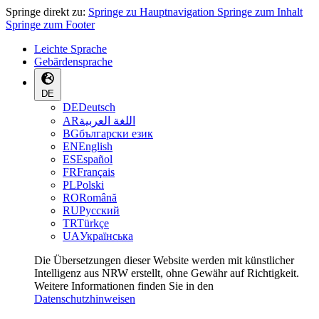
Springe direkt zu:
Springe zu Hauptnavigation
Springe zum Inhalt
Springe zum Footer
Leichte Sprache
Gebärdensprache
DE
DE
Deutsch
AR
اللغة العربية
BG
български език
EN
English
ES
Español
FR
Français
PL
Polski
RO
Română
RU
Русский
TR
Türkçe
UA
Українська
Die Übersetzungen dieser Website werden mit künstlicher
Intelligenz aus NRW erstellt, ohne Gewähr auf Richtigkeit.
Weitere Informationen finden Sie in den
Datenschutzhinweisen