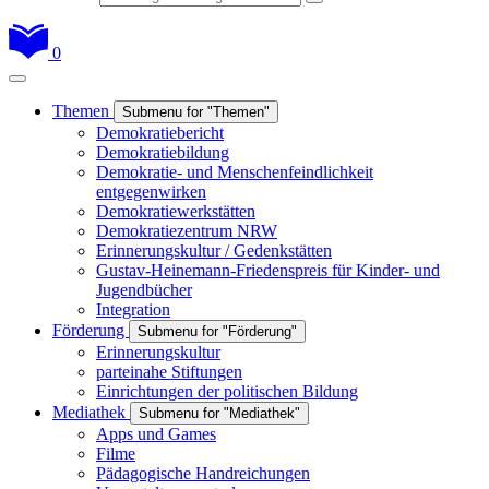
0
Themen
Submenu for "Themen"
Demokratiebericht
Demokratiebildung
Demokratie- und Menschenfeindlichkeit
entgegenwirken
Demokratiewerkstätten
Demokratiezentrum NRW
Erinnerungskultur / Gedenkstätten
Gustav-Heinemann-Friedenspreis für Kinder- und
Jugendbücher
Integration
Förderung
Submenu for "Förderung"
Erinnerungskultur
parteinahe Stiftungen
Einrichtungen der politischen Bildung
Mediathek
Submenu for "Mediathek"
Apps und Games
Filme
Pädagogische Handreichungen