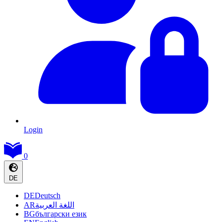
Login
0
DE
DE
Deutsch
AR
اللغة العربية
BG
български език