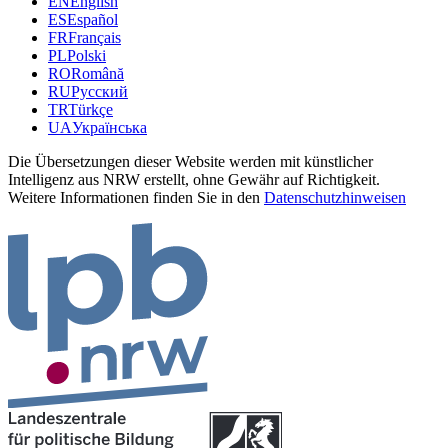
EN
English
ES
Español
FR
Français
PL
Polski
RO
Română
RU
Русский
TR
Türkçe
UA
Українська
Die Übersetzungen dieser Website werden mit künstlicher
Intelligenz aus NRW erstellt, ohne Gewähr auf Richtigkeit.
Weitere Informationen finden Sie in den
Datenschutzhinweisen