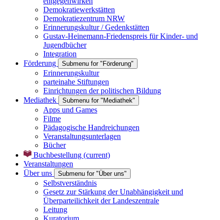
entgegenwirken
Demokratiewerkstätten
Demokratiezentrum NRW
Erinnerungskultur / Gedenkstätten
Gustav-Heinemann-Friedenspreis für Kinder- und
Jugendbücher
Integration
Förderung
Submenu for "Förderung"
Erinnerungskultur
parteinahe Stiftungen
Einrichtungen der politischen Bildung
Mediathek
Submenu for "Mediathek"
Apps und Games
Filme
Pädagogische Handreichungen
Veranstaltungsunterlagen
Bücher
Buchbestellung
(current)
Veranstaltungen
Über uns
Submenu for "Über uns"
Selbstverständnis
Gesetz zur Stärkung der Unabhängigkeit und
Überparteilichkeit der Landeszentrale
Leitung
Kuratorium