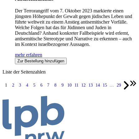
Der Terrorangriff vom 7. Oktober 2023 markierte einen
jüngsten Höhepunkt der Gewalt gegen jüdisches Leben und
führte weltweit zu einem Anstieg antisemitischer Vorfälle.
Welche Folgen hat das für Jüdinnen und Juden in
Deutschland? Anhand konkreter Fallbeispiele wird erlernt,
antisemitische Stereotype und Narrative zu erkennen – auch
im Kontext israelbezogener Aussagen.
mehr erfahren
Zur Bestellung hinzufügen
Liste der Seitenzahlen
1
2
3
4
5
6
7
8
9
10
11
12
13
14
15
…
29