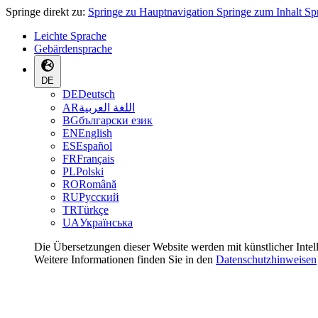
Springe direkt zu:
Springe zu Hauptnavigation
Springe zum Inhalt
Sp
Leichte Sprache
Gebärdensprache
DE
DE
Deutsch
AR
اللغة العربية
BG
български език
EN
English
ES
Español
FR
Français
PL
Polski
RO
Română
RU
Русский
TR
Türkçe
UA
Українська
Die Übersetzungen dieser Website werden mit künstlicher Intel
Weitere Informationen finden Sie in den
Datenschutzhinweisen