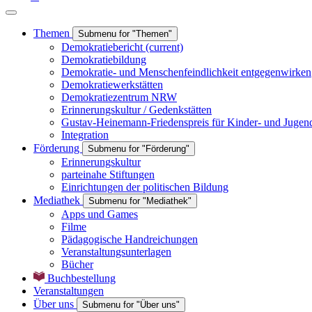
Themen
Submenu for "Themen"
Demokratiebericht
(current)
Demokratiebildung
Demokratie- und Menschenfeindlichkeit entgegenwirken
Demokratiewerkstätten
Demokratiezentrum NRW
Erinnerungskultur / Gedenkstätten
Gustav-Heinemann-Friedenspreis für Kinder- und Jugen
Integration
Förderung
Submenu for "Förderung"
Erinnerungskultur
parteinahe Stiftungen
Einrichtungen der politischen Bildung
Mediathek
Submenu for "Mediathek"
Apps und Games
Filme
Pädagogische Handreichungen
Veranstaltungsunterlagen
Bücher
Buchbestellung
Veranstaltungen
Über uns
Submenu for "Über uns"