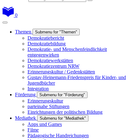
0
Themen
Submenu for "Themen"
Demokratiebericht
Demokratiebildung
Demokratie- und Menschenfeindlichkeit
entgegenwirken
Demokratiewerkstätten
Demokratiezentrum NRW
Erinnerungskultur / Gedenkstätten
Gustav-Heinemann-Friedenspreis für Kinder- und
Jugendbücher
Integration
Förderung
Submenu for "Förderung"
Erinnerungskultur
parteinahe Stiftungen
Einrichtungen der politischen Bildung
Mediathek
Submenu for "Mediathek"
Apps und Games
Filme
Pädagogische Handreichungen