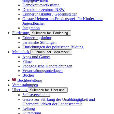
entgegenwirken
Demokratiewerkstätten
Demokratiezentrum NRW
Erinnerungskultur / Gedenkstätten
Gustav-Heinemann-Friedenspreis für Kinder- und
Jugendbücher
Integration
Förderung
Submenu for "Förderung"
Erinnerungskultur
parteinahe Stiftungen
Einrichtungen der politischen Bildung
Mediathek
Submenu for "Mediathek"
Apps und Games
Filme
Pädagogische Handreichungen
Veranstaltungsunterlagen
Bücher
Buchbestellung
Veranstaltungen
Über uns
Submenu for "Über uns"
Selbstverständnis
Gesetz zur Stärkung der Unabhängigkeit und
Überparteilichkeit der Landeszentrale
Leitung
Kuratorium