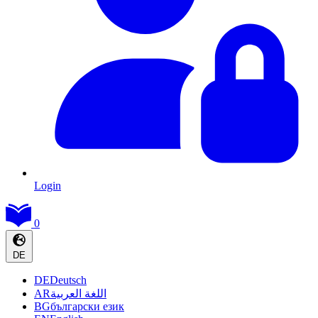
Login
0
DE
DE
Deutsch
AR
اللغة العربية
BG
български език