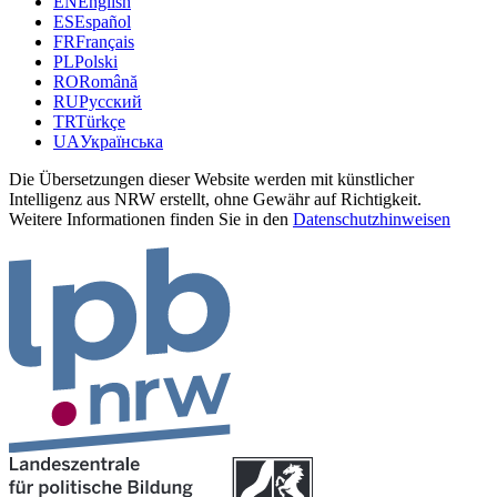
EN
English
ES
Español
FR
Français
PL
Polski
RO
Română
RU
Русский
TR
Türkçe
UA
Українська
Die Übersetzungen dieser Website werden mit künstlicher
Intelligenz aus NRW erstellt, ohne Gewähr auf Richtigkeit.
Weitere Informationen finden Sie in den
Datenschutzhinweisen