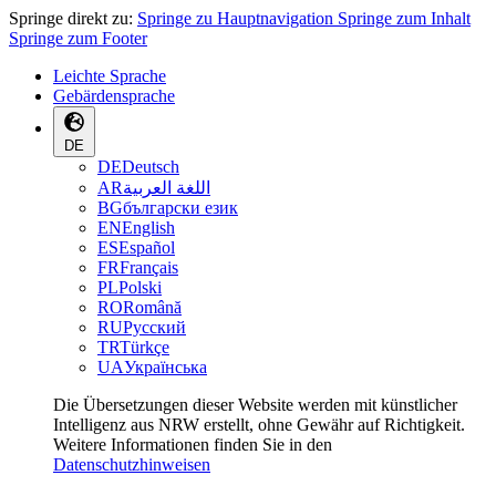
Springe direkt zu:
Springe zu Hauptnavigation
Springe zum Inhalt
Springe zum Footer
Leichte Sprache
Gebärdensprache
DE
DE
Deutsch
AR
اللغة العربية
BG
български език
EN
English
ES
Español
FR
Français
PL
Polski
RO
Română
RU
Русский
TR
Türkçe
UA
Українська
Die Übersetzungen dieser Website werden mit künstlicher
Intelligenz aus NRW erstellt, ohne Gewähr auf Richtigkeit.
Weitere Informationen finden Sie in den
Datenschutzhinweisen