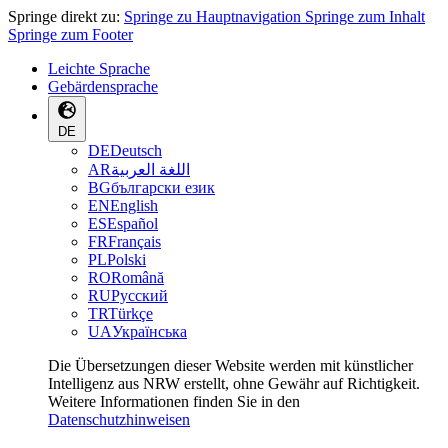
Springe direkt zu:
Springe zu Hauptnavigation
Springe zum Inhalt
Springe zum Footer
Leichte Sprache
Gebärdensprache
DE
DE
Deutsch
AR
اللغة العربية
BG
български език
EN
English
ES
Español
FR
Français
PL
Polski
RO
Română
RU
Русский
TR
Türkçe
UA
Українська
Die Übersetzungen dieser Website werden mit künstlicher
Intelligenz aus NRW erstellt, ohne Gewähr auf Richtigkeit.
Weitere Informationen finden Sie in den
Datenschutzhinweisen