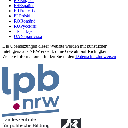
EN
English
ES
Español
FR
Français
PL
Polski
RO
Română
RU
Русский
TR
Türkçe
UA
Українська
Die Übersetzungen dieser Website werden mit künstlicher
Intelligenz aus NRW erstellt, ohne Gewähr auf Richtigkeit.
Weitere Informationen finden Sie in den
Datenschutzhinweisen