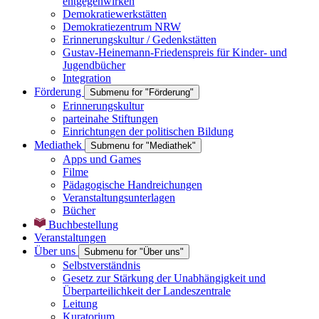
entgegenwirken
Demokratiewerkstätten
Demokratiezentrum NRW
Erinnerungskultur / Gedenkstätten
Gustav-Heinemann-Friedenspreis für Kinder- und
Jugendbücher
Integration
Förderung
Submenu for "Förderung"
Erinnerungskultur
parteinahe Stiftungen
Einrichtungen der politischen Bildung
Mediathek
Submenu for "Mediathek"
Apps und Games
Filme
Pädagogische Handreichungen
Veranstaltungsunterlagen
Bücher
Buchbestellung
Veranstaltungen
Über uns
Submenu for "Über uns"
Selbstverständnis
Gesetz zur Stärkung der Unabhängigkeit und
Überparteilichkeit der Landeszentrale
Leitung
Kuratorium