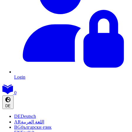
Login
0
DE
DE
Deutsch
AR
اللغة العربية
BG
български език