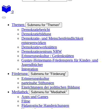
0
Themen
Submenu for "Themen"
Demokratiebericht
Demokratiebildung
Demokratie- und Menschenfeindlichkeit
entgegenwirken
Demokratiewerkstätten
Demokratiezentrum NRW
Erinnerungskultur / Gedenkstätten
Gustav-Heinemann-Friedenspreis für Kinder- und
Jugendbücher
Integration
Förderung
Submenu for "Förderung"
Erinnerungskultur
parteinahe Stiftungen
Einrichtungen der politischen Bildung
Mediathek
Submenu for "Mediathek"
Apps und Games
Filme
Pädagogische Handreichungen