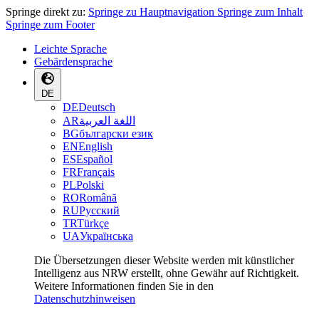
Springe direkt zu:
Springe zu Hauptnavigation
Springe zum Inhalt
Springe zum Footer
Leichte Sprache
Gebärdensprache
DE
DE
Deutsch
AR
اللغة العربية
BG
български език
EN
English
ES
Español
FR
Français
PL
Polski
RO
Română
RU
Русский
TR
Türkçe
UA
Українська
Die Übersetzungen dieser Website werden mit künstlicher
Intelligenz aus NRW erstellt, ohne Gewähr auf Richtigkeit.
Weitere Informationen finden Sie in den
Datenschutzhinweisen