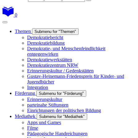
0
Themen
Submenu for "Themen"
Demokratiebericht
Demokratiebildung
Demokratie- und Menschenfeindlichkeit
entgegenwirken
Demokratiewerkstätten
Demokratiezentrum NRW
Erinnerungskultur / Gedenkstätten
Gustav-Heinemann-Friedenspreis für Kinder- und
Jugendbücher
Integration
Förderung
Submenu for "Förderung"
Erinnerungskultur
parteinahe Stiftungen
Einrichtungen der politischen Bildung
Mediathek
Submenu for "Mediathek"
Apps und Games
Filme
Pädagogische Handreichungen