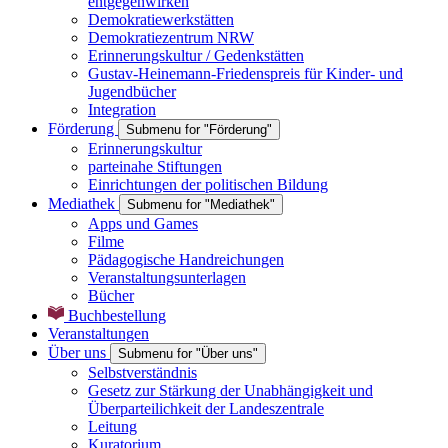
entgegenwirken
Demokratiewerkstätten
Demokratiezentrum NRW
Erinnerungskultur / Gedenkstätten
Gustav-Heinemann-Friedenspreis für Kinder- und
Jugendbücher
Integration
Förderung
Submenu for "Förderung"
Erinnerungskultur
parteinahe Stiftungen
Einrichtungen der politischen Bildung
Mediathek
Submenu for "Mediathek"
Apps und Games
Filme
Pädagogische Handreichungen
Veranstaltungsunterlagen
Bücher
Buchbestellung
Veranstaltungen
Über uns
Submenu for "Über uns"
Selbstverständnis
Gesetz zur Stärkung der Unabhängigkeit und
Überparteilichkeit der Landeszentrale
Leitung
Kuratorium