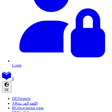
Login
0
DE
DE
Deutsch
AR
اللغة العربية
BG
български език