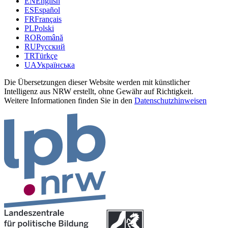
EN
English
ES
Español
FR
Français
PL
Polski
RO
Română
RU
Русский
TR
Türkçe
UA
Українська
Die Übersetzungen dieser Website werden mit künstlicher
Intelligenz aus NRW erstellt, ohne Gewähr auf Richtigkeit.
Weitere Informationen finden Sie in den
Datenschutzhinweisen