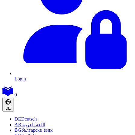
Login
0
DE
DE
Deutsch
AR
اللغة العربية
BG
български език