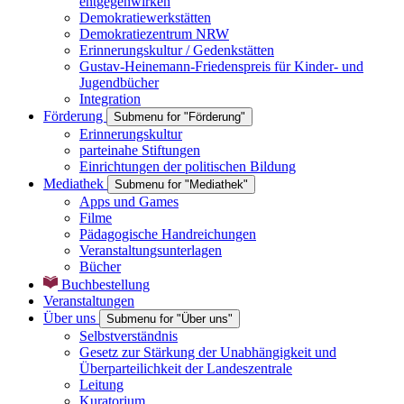
entgegenwirken
Demokratiewerkstätten
Demokratiezentrum NRW
Erinnerungskultur / Gedenkstätten
Gustav-Heinemann-Friedenspreis für Kinder- und
Jugendbücher
Integration
Förderung
Submenu for "Förderung"
Erinnerungskultur
parteinahe Stiftungen
Einrichtungen der politischen Bildung
Mediathek
Submenu for "Mediathek"
Apps und Games
Filme
Pädagogische Handreichungen
Veranstaltungsunterlagen
Bücher
Buchbestellung
Veranstaltungen
Über uns
Submenu for "Über uns"
Selbstverständnis
Gesetz zur Stärkung der Unabhängigkeit und
Überparteilichkeit der Landeszentrale
Leitung
Kuratorium