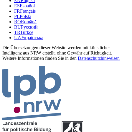
EN
English
ES
Español
FR
Français
PL
Polski
RO
Română
RU
Русский
TR
Türkçe
UA
Українська
Die Übersetzungen dieser Website werden mit künstlicher
Intelligenz aus NRW erstellt, ohne Gewähr auf Richtigkeit.
Weitere Informationen finden Sie in den
Datenschutzhinweisen