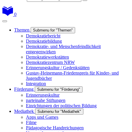
0
Themen
Submenu for "Themen"
Demokratiebericht
Demokratiebildung
Demokratie- und Menschenfeindlichkeit
entgegenwirken
Demokratiewerkstätten
Demokratiezentrum NRW
Erinnerungskultur / Gedenkstätten
Gustav-Heinemann-Friedenspreis für Kinder- und
Jugendbücher
Integration
Förderung
Submenu for "Förderung"
Erinnerungskultur
parteinahe Stiftungen
Einrichtungen der politischen Bildung
Mediathek
Submenu for "Mediathek"
Apps und Games
Filme
Pädagogische Handreichungen