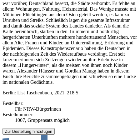
war vorüber, Deutschland besetzt, die Städte zerbombt. Es fehlte an
allem: Wohnungen, Nahrung, Heizmaterial. Das Wenige musste mit
Millionen Flüchtlingen aus dem Osten geteilt werden, es kam zu
Unruhen und Streiks. Schließlich lagen die gesamte Infrastruktur
und damit das soziale System des Landes danieder. Als dann die
Kälte hereinbrach, starben in den Trümmern und notdürftig
hergerichteten Unterkünften mehrere hunderttausend Menschen, vor
allem Alte, Frauen und Kinder, an Unterernährung, Erfrierung und
Epidemien. Dieses Katastrophenszenario haben die Deutschen in
der nachfolgenden Zeit des Wiederaufbaus verdrängt. Erst seit
kurzem erinnern sich Zeitzeugen wieder an ihre Erlebnisse in
diesem „Hungerwinter“, als die meisten von ihnen noch Kinder
waren. Alexander Häusser und Gordian Maugg haben in diesem
Buch ihre Berichte zusammengetragen und schließen so eine Lücke
im nationalen Gedächtnis.
Berlin: List Taschenbuch, 2021, 218 S.
Bestellbar:
Für NRW-BürgerInnen
Bestellnummer:
1007, Gruppensatz möglich
Zur Bestellung hinzufügen