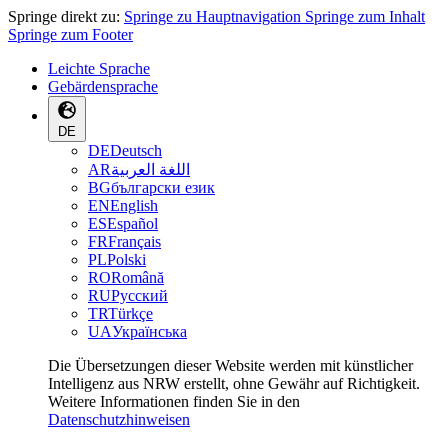
Springe direkt zu:
Springe zu Hauptnavigation
Springe zum Inhalt
Springe zum Footer
Leichte Sprache
Gebärdensprache
DE
DE
Deutsch
AR
اللغة العربية
BG
български език
EN
English
ES
Español
FR
Français
PL
Polski
RO
Română
RU
Русский
TR
Türkçe
UA
Українська
Die Übersetzungen dieser Website werden mit künstlicher
Intelligenz aus NRW erstellt, ohne Gewähr auf Richtigkeit.
Weitere Informationen finden Sie in den
Datenschutzhinweisen