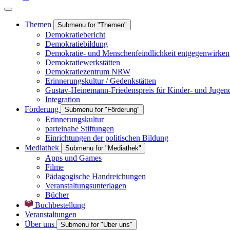
Themen
Submenu for "Themen"
Demokratiebericht
Demokratiebildung
Demokratie- und Menschenfeindlichkeit entgegenwirken
Demokratiewerkstätten
Demokratiezentrum NRW
Erinnerungskultur / Gedenkstätten
Gustav-Heinemann-Friedenspreis für Kinder- und Jugen
Integration
Förderung
Submenu for "Förderung"
Erinnerungskultur
parteinahe Stiftungen
Einrichtungen der politischen Bildung
Mediathek
Submenu for "Mediathek"
Apps und Games
Filme
Pädagogische Handreichungen
Veranstaltungsunterlagen
Bücher
Buchbestellung
Veranstaltungen
Über uns
Submenu for "Über uns"