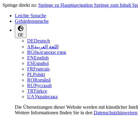
Springe direkt zu:
Springe zu Hauptnavigation
Springe zum Inhalt
Sp
Leichte Sprache
Gebärdensprache
DE
DE
Deutsch
AR
اللغة العربية
BG
български език
EN
English
ES
Español
FR
Français
PL
Polski
RO
Română
RU
Русский
TR
Türkçe
UA
Українська
Die Übersetzungen dieser Website werden mit künstlicher Intel
Weitere Informationen finden Sie in den
Datenschutzhinweisen