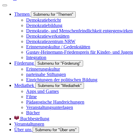
Themen
Submenu for "Themen"
Demokratiebericht
Demokratiebildung
Demokratie- und Menschenfeindlichkeit entgegenwirken
Demokratiewerkstätten
Demokratiezentrum NRW
Erinnerungskultur / Gedenkstätten
Gustav-Heinemann-Friedenspreis für Kinder- und Jugen
Integration
Förderung
Submenu for "Förderung"
Erinnerungskultur
parteinahe Stiftungen
Einrichtungen der politischen Bildung
Mediathek
Submenu for "Mediathek"
Apps und Games
Filme
Pädagogische Handreichungen
Veranstaltungsunterlagen
Bücher
Buchbestellung
Veranstaltungen
Über uns
Submenu for "Über uns"