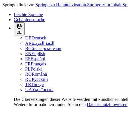
Springe direkt zu:
Springe zu Hauptnavigation
Springe zum Inhalt
Sp
Leichte Sprache
Gebärdensprache
DE
DE
Deutsch
AR
اللغة العربية
BG
български език
EN
English
ES
Español
FR
Français
PL
Polski
RO
Română
RU
Русский
TR
Türkçe
UA
Українська
Die Übersetzungen dieser Website werden mit künstlicher Intel
Weitere Informationen finden Sie in den
Datenschutzhinweisen