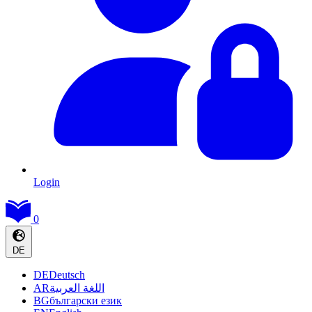
Login
0
DE
DE
Deutsch
AR
اللغة العربية
BG
български език