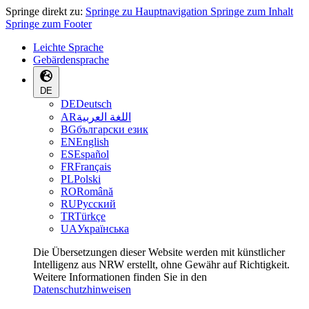
Springe direkt zu:
Springe zu Hauptnavigation
Springe zum Inhalt
Springe zum Footer
Leichte Sprache
Gebärdensprache
DE
DE
Deutsch
AR
اللغة العربية
BG
български език
EN
English
ES
Español
FR
Français
PL
Polski
RO
Română
RU
Русский
TR
Türkçe
UA
Українська
Die Übersetzungen dieser Website werden mit künstlicher
Intelligenz aus NRW erstellt, ohne Gewähr auf Richtigkeit.
Weitere Informationen finden Sie in den
Datenschutzhinweisen