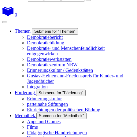
0
Themen
Submenu for "Themen"
Demokratiebericht
Demokratiebildung
Demokratie- und Menschenfeindlichkeit
entgegenwirken
Demokratiewerkstätten
Demokratiezentrum NRW
Erinnerungskultur / Gedenkstätten
Gustav-Heinemann-Friedenspreis für Kinder- und
Jugendbücher
Integration
Förderung
Submenu for "Förderung"
Erinnerungskultur
parteinahe Stiftungen
Einrichtungen der politischen Bildung
Mediathek
Submenu for "Mediathek"
Apps und Games
Filme
Pädagogische Handreichungen