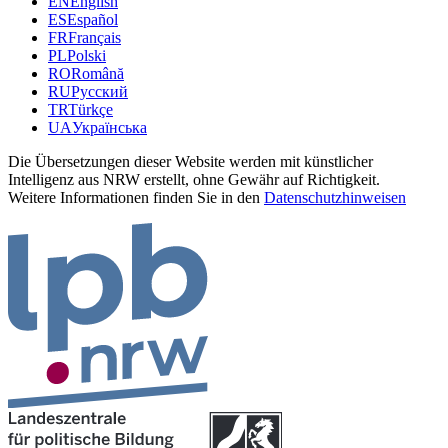
EN
English
ES
Español
FR
Français
PL
Polski
RO
Română
RU
Русский
TR
Türkçe
UA
Українська
Die Übersetzungen dieser Website werden mit künstlicher
Intelligenz aus NRW erstellt, ohne Gewähr auf Richtigkeit.
Weitere Informationen finden Sie in den
Datenschutzhinweisen