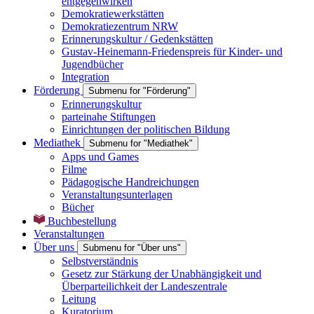
entgegenwirken
Demokratiewerkstätten
Demokratiezentrum NRW
Erinnerungskultur / Gedenkstätten
Gustav-Heinemann-Friedenspreis für Kinder- und
Jugendbücher
Integration
Förderung
Submenu for "Förderung"
Erinnerungskultur
parteinahe Stiftungen
Einrichtungen der politischen Bildung
Mediathek
Submenu for "Mediathek"
Apps und Games
Filme
Pädagogische Handreichungen
Veranstaltungsunterlagen
Bücher
Buchbestellung
Veranstaltungen
Über uns
Submenu for "Über uns"
Selbstverständnis
Gesetz zur Stärkung der Unabhängigkeit und
Überparteilichkeit der Landeszentrale
Leitung
Kuratorium