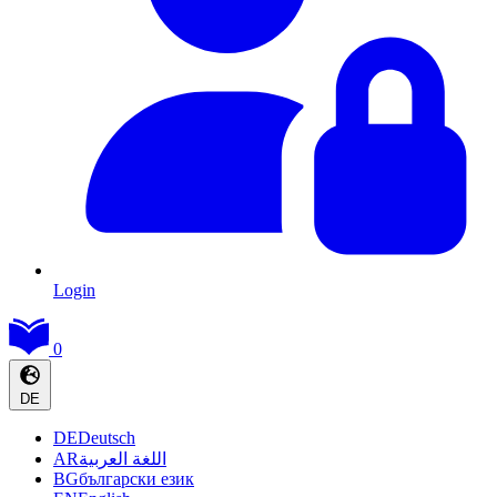
Login
0
DE
DE
Deutsch
AR
اللغة العربية
BG
български език