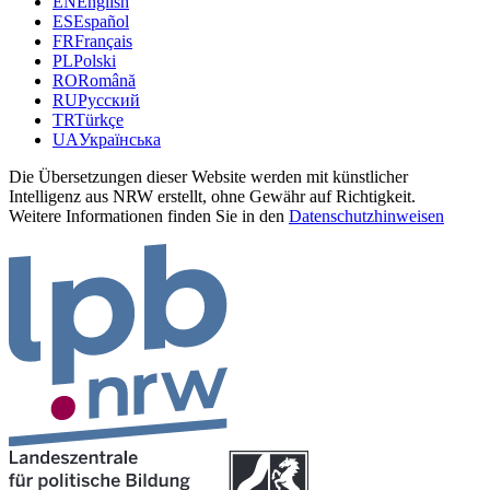
EN
English
ES
Español
FR
Français
PL
Polski
RO
Română
RU
Русский
TR
Türkçe
UA
Українська
Die Übersetzungen dieser Website werden mit künstlicher
Intelligenz aus NRW erstellt, ohne Gewähr auf Richtigkeit.
Weitere Informationen finden Sie in den
Datenschutzhinweisen