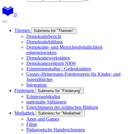
0
Themen
Submenu for "Themen"
Demokratiebericht
Demokratiebildung
Demokratie- und Menschenfeindlichkeit
entgegenwirken
Demokratiewerkstätten
Demokratiezentrum NRW
Erinnerungskultur / Gedenkstätten
Gustav-Heinemann-Friedenspreis für Kinder- und
Jugendbücher
Integration
Förderung
Submenu for "Förderung"
Erinnerungskultur
parteinahe Stiftungen
Einrichtungen der politischen Bildung
Mediathek
Submenu for "Mediathek"
Apps und Games
Filme
Pädagogische Handreichungen