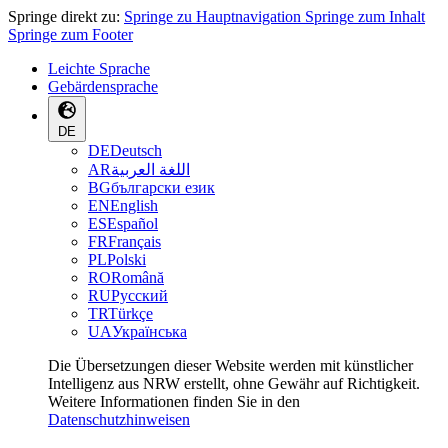
Springe direkt zu:
Springe zu Hauptnavigation
Springe zum Inhalt
Springe zum Footer
Leichte Sprache
Gebärdensprache
DE
DE
Deutsch
AR
اللغة العربية
BG
български език
EN
English
ES
Español
FR
Français
PL
Polski
RO
Română
RU
Русский
TR
Türkçe
UA
Українська
Die Übersetzungen dieser Website werden mit künstlicher
Intelligenz aus NRW erstellt, ohne Gewähr auf Richtigkeit.
Weitere Informationen finden Sie in den
Datenschutzhinweisen