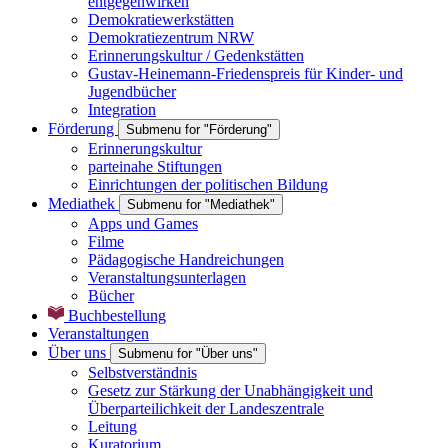
entgegenwirken
Demokratiewerkstätten
Demokratiezentrum NRW
Erinnerungskultur / Gedenkstätten
Gustav-Heinemann-Friedenspreis für Kinder- und
Jugendbücher
Integration
Förderung
Submenu for "Förderung"
Erinnerungskultur
parteinahe Stiftungen
Einrichtungen der politischen Bildung
Mediathek
Submenu for "Mediathek"
Apps und Games
Filme
Pädagogische Handreichungen
Veranstaltungsunterlagen
Bücher
Buchbestellung
Veranstaltungen
Über uns
Submenu for "Über uns"
Selbstverständnis
Gesetz zur Stärkung der Unabhängigkeit und
Überparteilichkeit der Landeszentrale
Leitung
Kuratorium