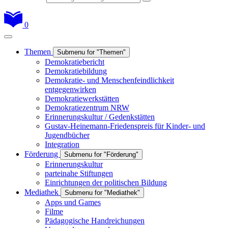
0
Themen
Submenu for "Themen"
Demokratiebericht
Demokratiebildung
Demokratie- und Menschenfeindlichkeit
entgegenwirken
Demokratiewerkstätten
Demokratiezentrum NRW
Erinnerungskultur / Gedenkstätten
Gustav-Heinemann-Friedenspreis für Kinder- und
Jugendbücher
Integration
Förderung
Submenu for "Förderung"
Erinnerungskultur
parteinahe Stiftungen
Einrichtungen der politischen Bildung
Mediathek
Submenu for "Mediathek"
Apps und Games
Filme
Pädagogische Handreichungen