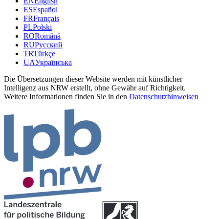
EN
English
ES
Español
FR
Français
PL
Polski
RO
Română
RU
Русский
TR
Türkçe
UA
Українська
Die Übersetzungen dieser Website werden mit künstlicher
Intelligenz aus NRW erstellt, ohne Gewähr auf Richtigkeit.
Weitere Informationen finden Sie in den
Datenschutzhinweisen