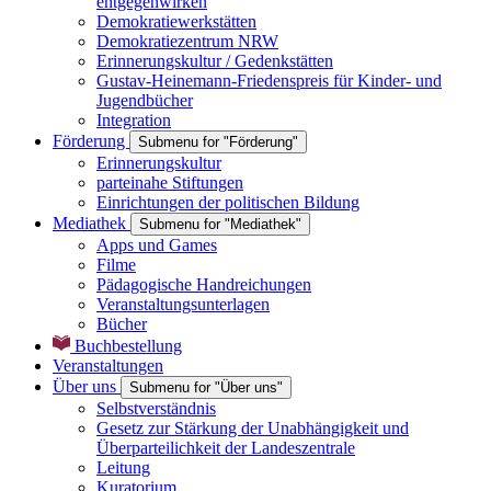
entgegenwirken
Demokratiewerkstätten
Demokratiezentrum NRW
Erinnerungskultur / Gedenkstätten
Gustav-Heinemann-Friedenspreis für Kinder- und
Jugendbücher
Integration
Förderung
Submenu for "Förderung"
Erinnerungskultur
parteinahe Stiftungen
Einrichtungen der politischen Bildung
Mediathek
Submenu for "Mediathek"
Apps und Games
Filme
Pädagogische Handreichungen
Veranstaltungsunterlagen
Bücher
Buchbestellung
Veranstaltungen
Über uns
Submenu for "Über uns"
Selbstverständnis
Gesetz zur Stärkung der Unabhängigkeit und
Überparteilichkeit der Landeszentrale
Leitung
Kuratorium