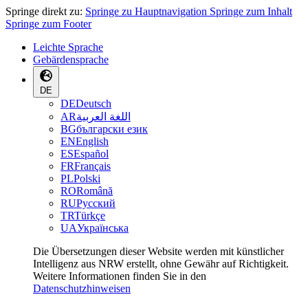
Springe direkt zu:
Springe zu Hauptnavigation
Springe zum Inhalt
Springe zum Footer
Leichte Sprache
Gebärdensprache
DE
DE
Deutsch
AR
اللغة العربية
BG
български език
EN
English
ES
Español
FR
Français
PL
Polski
RO
Română
RU
Русский
TR
Türkçe
UA
Українська
Die Übersetzungen dieser Website werden mit künstlicher
Intelligenz aus NRW erstellt, ohne Gewähr auf Richtigkeit.
Weitere Informationen finden Sie in den
Datenschutzhinweisen