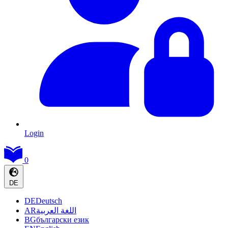
Login
0
DE
DE
Deutsch
AR
اللغة العربية
BG
български език