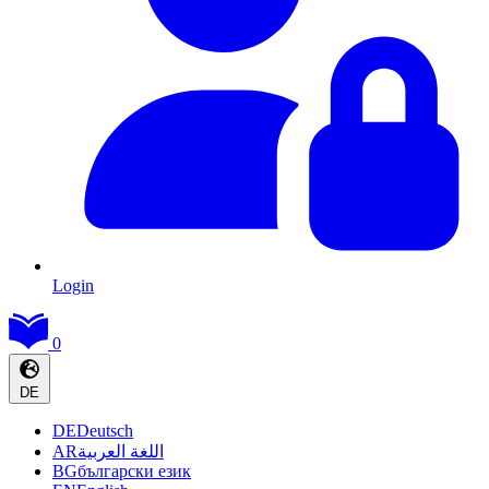
Login
0
DE
DE
Deutsch
AR
اللغة العربية
BG
български език