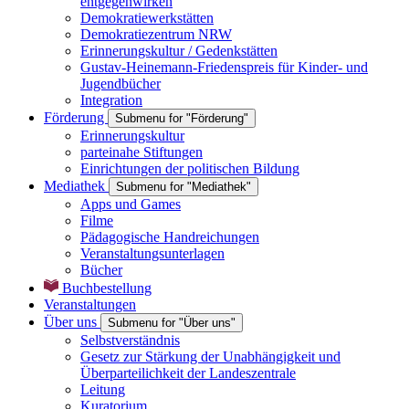
entgegenwirken
Demokratiewerkstätten
Demokratiezentrum NRW
Erinnerungskultur / Gedenkstätten
Gustav-Heinemann-Friedenspreis für Kinder- und
Jugendbücher
Integration
Förderung
Submenu for "Förderung"
Erinnerungskultur
parteinahe Stiftungen
Einrichtungen der politischen Bildung
Mediathek
Submenu for "Mediathek"
Apps und Games
Filme
Pädagogische Handreichungen
Veranstaltungsunterlagen
Bücher
Buchbestellung
Veranstaltungen
Über uns
Submenu for "Über uns"
Selbstverständnis
Gesetz zur Stärkung der Unabhängigkeit und
Überparteilichkeit der Landeszentrale
Leitung
Kuratorium