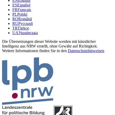
EN
English
ES
Español
FR
Français
PL
Polski
RO
Română
RU
Русский
TR
Türkçe
UA
Українська
Die Übersetzungen dieser Website werden mit künstlicher
Intelligenz aus NRW erstellt, ohne Gewähr auf Richtigkeit.
Weitere Informationen finden Sie in den
Datenschutzhinweisen