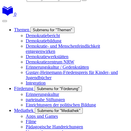
0
Themen
Submenu for "Themen"
Demokratiebericht
Demokratiebildung
Demokratie- und Menschenfeindlichkeit
entgegenwirken
Demokratiewerkstätten
Demokratiezentrum NRW
Erinnerungskultur / Gedenkstätten
Gustav-Heinemann-Friedenspreis für Kinder- und
Jugendbücher
Integration
Förderung
Submenu for "Förderung"
Erinnerungskultur
parteinahe Stiftungen
Einrichtungen der politischen Bildung
Mediathek
Submenu for "Mediathek"
Apps und Games
Filme
Pädagogische Handreichungen