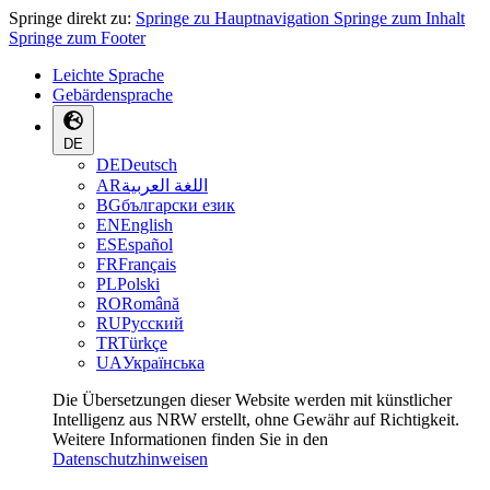
Springe direkt zu:
Springe zu Hauptnavigation
Springe zum Inhalt
Springe zum Footer
Leichte Sprache
Gebärdensprache
DE
DE
Deutsch
AR
اللغة العربية
BG
български език
EN
English
ES
Español
FR
Français
PL
Polski
RO
Română
RU
Русский
TR
Türkçe
UA
Українська
Die Übersetzungen dieser Website werden mit künstlicher
Intelligenz aus NRW erstellt, ohne Gewähr auf Richtigkeit.
Weitere Informationen finden Sie in den
Datenschutzhinweisen