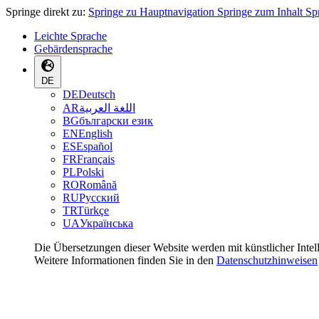
Springe direkt zu:
Springe zu Hauptnavigation
Springe zum Inhalt
Sp
Leichte Sprache
Gebärdensprache
DE
DE
Deutsch
AR
اللغة العربية
BG
български език
EN
English
ES
Español
FR
Français
PL
Polski
RO
Română
RU
Русский
TR
Türkçe
UA
Українська
Die Übersetzungen dieser Website werden mit künstlicher Intel
Weitere Informationen finden Sie in den
Datenschutzhinweisen