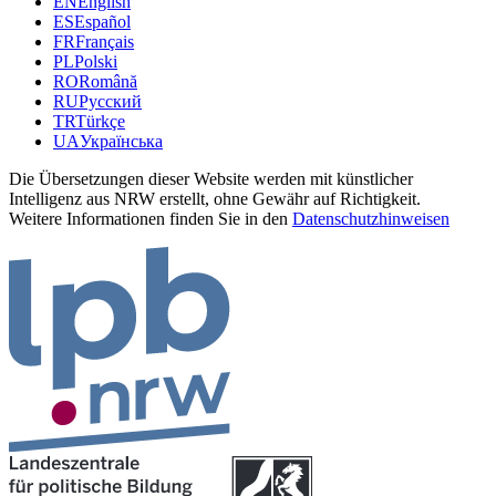
EN
English
ES
Español
FR
Français
PL
Polski
RO
Română
RU
Русский
TR
Türkçe
UA
Українська
Die Übersetzungen dieser Website werden mit künstlicher
Intelligenz aus NRW erstellt, ohne Gewähr auf Richtigkeit.
Weitere Informationen finden Sie in den
Datenschutzhinweisen