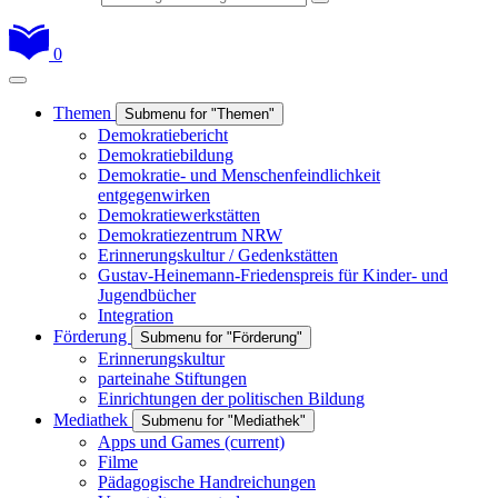
0
Themen
Submenu for "Themen"
Demokratiebericht
Demokratiebildung
Demokratie- und Menschenfeindlichkeit
entgegenwirken
Demokratiewerkstätten
Demokratiezentrum NRW
Erinnerungskultur / Gedenkstätten
Gustav-Heinemann-Friedenspreis für Kinder- und
Jugendbücher
Integration
Förderung
Submenu for "Förderung"
Erinnerungskultur
parteinahe Stiftungen
Einrichtungen der politischen Bildung
Mediathek
Submenu for "Mediathek"
Apps und Games
(current)
Filme
Pädagogische Handreichungen