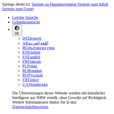
Springe direkt zu:
Springe zu Hauptnavigation
Springe zum Inhalt
Springe zum Footer
Leichte Sprache
Gebärdensprache
DE
DE
Deutsch
AR
اللغة العربية
BG
български език
EN
English
ES
Español
FR
Français
PL
Polski
RO
Română
RU
Русский
TR
Türkçe
UA
Українська
Die Übersetzungen dieser Website werden mit künstlicher
Intelligenz aus NRW erstellt, ohne Gewähr auf Richtigkeit.
Weitere Informationen finden Sie in den
Datenschutzhinweisen