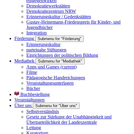
entgegenwirken
Demokratiewerkstätten
Demokratiezentrum NRW
Erinnerungskultur / Gedenkstätten
Gustav-Heinemann-Friedenspreis für Kinder- und
Jugendbücher
Integration
Förderung
Submenu for "Förderung"
Erinnerungskultur
parteinahe Stiftungen
Einrichtungen der politischen Bildung
Mediathek
Submenu for "Mediathek"
Apps und Games
(current)
Filme
Pädagogische Handreichungen
Veranstaltungsunterlagen
Bücher
Buchbestellung
Veranstaltungen
Über uns
Submenu for "Über uns"
Selbstverständnis
Gesetz zur Stärkung der Unabhängigkeit und
Überparteilichkeit der Landeszentrale
Leitung
Kuratorium