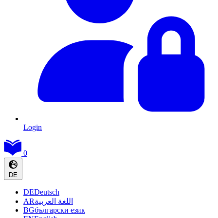
Login
0
DE
DE
Deutsch
AR
اللغة العربية
BG
български език