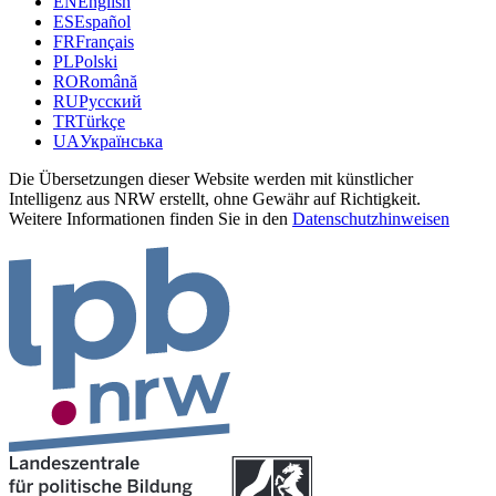
EN
English
ES
Español
FR
Français
PL
Polski
RO
Română
RU
Русский
TR
Türkçe
UA
Українська
Die Übersetzungen dieser Website werden mit künstlicher
Intelligenz aus NRW erstellt, ohne Gewähr auf Richtigkeit.
Weitere Informationen finden Sie in den
Datenschutzhinweisen