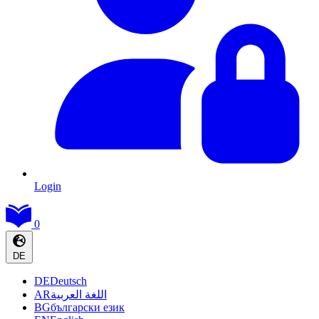
Login
0
DE
DE
Deutsch
AR
اللغة العربية
BG
български език