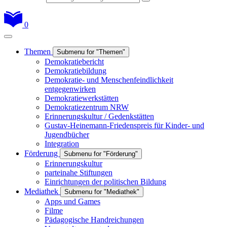
0
Themen
Submenu for "Themen"
Demokratiebericht
Demokratiebildung
Demokratie- und Menschenfeindlichkeit
entgegenwirken
Demokratiewerkstätten
Demokratiezentrum NRW
Erinnerungskultur / Gedenkstätten
Gustav-Heinemann-Friedenspreis für Kinder- und
Jugendbücher
Integration
Förderung
Submenu for "Förderung"
Erinnerungskultur
parteinahe Stiftungen
Einrichtungen der politischen Bildung
Mediathek
Submenu for "Mediathek"
Apps und Games
Filme
Pädagogische Handreichungen