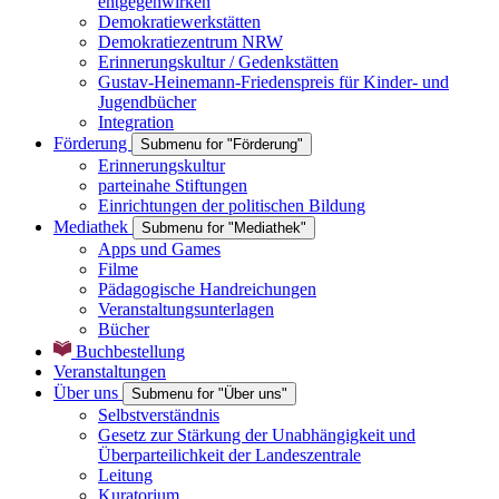
entgegenwirken
Demokratiewerkstätten
Demokratiezentrum NRW
Erinnerungskultur / Gedenkstätten
Gustav-Heinemann-Friedenspreis für Kinder- und
Jugendbücher
Integration
Förderung
Submenu for "Förderung"
Erinnerungskultur
parteinahe Stiftungen
Einrichtungen der politischen Bildung
Mediathek
Submenu for "Mediathek"
Apps und Games
Filme
Pädagogische Handreichungen
Veranstaltungsunterlagen
Bücher
Buchbestellung
Veranstaltungen
Über uns
Submenu for "Über uns"
Selbstverständnis
Gesetz zur Stärkung der Unabhängigkeit und
Überparteilichkeit der Landeszentrale
Leitung
Kuratorium