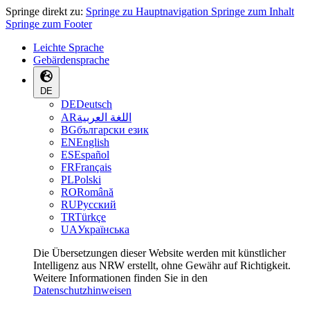
Springe direkt zu:
Springe zu Hauptnavigation
Springe zum Inhalt
Springe zum Footer
Leichte Sprache
Gebärdensprache
DE
DE
Deutsch
AR
اللغة العربية
BG
български език
EN
English
ES
Español
FR
Français
PL
Polski
RO
Română
RU
Русский
TR
Türkçe
UA
Українська
Die Übersetzungen dieser Website werden mit künstlicher
Intelligenz aus NRW erstellt, ohne Gewähr auf Richtigkeit.
Weitere Informationen finden Sie in den
Datenschutzhinweisen