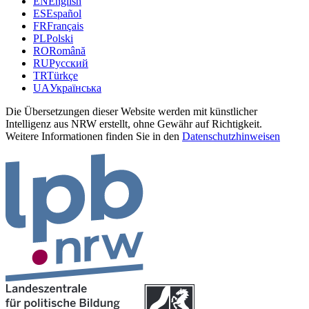
EN
English
ES
Español
FR
Français
PL
Polski
RO
Română
RU
Русский
TR
Türkçe
UA
Українська
Die Übersetzungen dieser Website werden mit künstlicher
Intelligenz aus NRW erstellt, ohne Gewähr auf Richtigkeit.
Weitere Informationen finden Sie in den
Datenschutzhinweisen