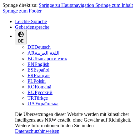
Springe direkt zu:
Springe zu Hauptnavigation
Springe zum Inhalt
Springe zum Footer
Leichte Sprache
Gebärdensprache
DE
DE
Deutsch
AR
اللغة العربية
BG
български език
EN
English
ES
Español
FR
Français
PL
Polski
RO
Română
RU
Русский
TR
Türkçe
UA
Українська
Die Übersetzungen dieser Website werden mit künstlicher
Intelligenz aus NRW erstellt, ohne Gewähr auf Richtigkeit.
Weitere Informationen finden Sie in den
Datenschutzhinweisen