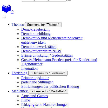
0
Themen
Submenu for "Themen"
Demokratiebericht
Demokratiebildung
Demokratie- und Menschenfeindlichkeit
entgegenwirken
Demokratiewerkstätten
Demokratiezentrum NRW
Erinnerungskultur / Gedenkstätten
Gustav-Heinemann-Friedenspreis für Kinder- und
Jugendbücher
Integration
Förderung
Submenu for "Förderung"
Erinnerungskultur
parteinahe Stiftungen
Einrichtungen der politischen Bildung
Mediathek
Submenu for "Mediathek"
Apps und Games
Filme
Pädagogische Handreichungen