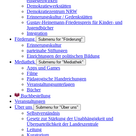
entgegenwirken
Demokratiewerkstätten
Demokratiezentrum NRW
Erinnerungskultur / Gedenkstätten
Gustav-Heinemann-Friedenspreis für Kinder- und
Jugendbücher
Integration
Förderung
Submenu for "Förderung"
Erinnerungskultur
parteinahe Stiftungen
Einrichtungen der politischen Bildung
Mediathek
Submenu for "Mediathek"
Apps und Games
Filme
Pädagogische Handreichungen
Veranstaltungsunterlagen
Bücher
Buchbestellung
Veranstaltungen
Über uns
Submenu for "Über uns"
Selbstverständnis
Gesetz zur Stärkung der Unabhängigkeit und
Überparteilichkeit der Landeszentrale
Leitung
Kuratorium