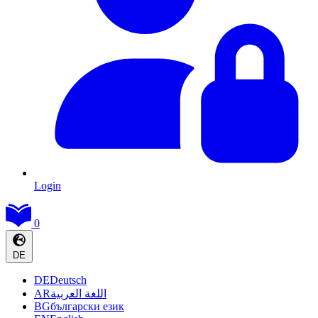
Login
0
DE
DE
Deutsch
AR
اللغة العربية
BG
български език