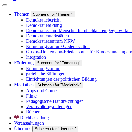
Themen
Submenu for "Themen"
Demokratiebericht
Demokratiebildung
Demokratie- und Menschenfeindlichkeit entgegenwirken
Demokratiewerkstätten
Demokratiezentrum NRW
Erinnerungskultur / Gedenkstätten
Gustav-Heinemann-Friedenspreis für Kinder- und Jugen
Integration
Förderung
Submenu for "Förderung"
Erinnerungskultur
parteinahe Stiftungen
Einrichtungen der politischen Bildung
Mediathek
Submenu for "Mediathek"
Apps und Games
Filme
Pädagogische Handreichungen
Veranstaltungsunterlagen
Bücher
Buchbestellung
Veranstaltungen
Über uns
Submenu for "Über uns"