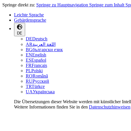
Springe direkt zu:
Springe zu Hauptnavigation
Springe zum Inhalt
Sp
Leichte Sprache
Gebärdensprache
DE
DE
Deutsch
AR
اللغة العربية
BG
български език
EN
English
ES
Español
FR
Français
PL
Polski
RO
Română
RU
Русский
TR
Türkçe
UA
Українська
Die Übersetzungen dieser Website werden mit künstlicher Intel
Weitere Informationen finden Sie in den
Datenschutzhinweisen