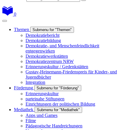
0
Themen
Submenu for "Themen"
Demokratiebericht
Demokratiebildung
Demokratie- und Menschenfeindlichkeit
entgegenwirken
Demokratiewerkstätten
Demokratiezentrum NRW
Erinnerungskultur / Gedenkstätten
Gustav-Heinemann-Friedenspreis für Kinder- und
Jugendbücher
Integration
Förderung
Submenu for "Förderung"
Erinnerungskultur
parteinahe Stiftungen
Einrichtungen der politischen Bildung
Mediathek
Submenu for "Mediathek"
Apps und Games
Filme
Pädagogische Handreichungen