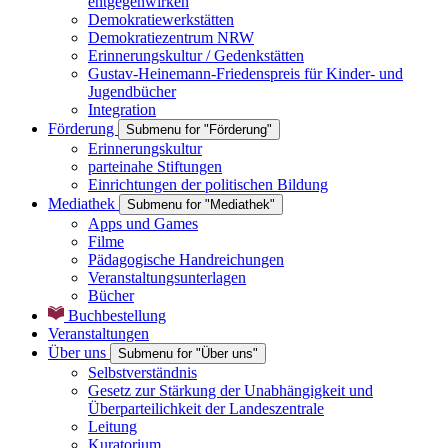
entgegenwirken
Demokratiewerkstätten
Demokratiezentrum NRW
Erinnerungskultur / Gedenkstätten
Gustav-Heinemann-Friedenspreis für Kinder- und
Jugendbücher
Integration
Förderung
Submenu for "Förderung"
Erinnerungskultur
parteinahe Stiftungen
Einrichtungen der politischen Bildung
Mediathek
Submenu for "Mediathek"
Apps und Games
Filme
Pädagogische Handreichungen
Veranstaltungsunterlagen
Bücher
Buchbestellung
Veranstaltungen
Über uns
Submenu for "Über uns"
Selbstverständnis
Gesetz zur Stärkung der Unabhängigkeit und
Überparteilichkeit der Landeszentrale
Leitung
Kuratorium