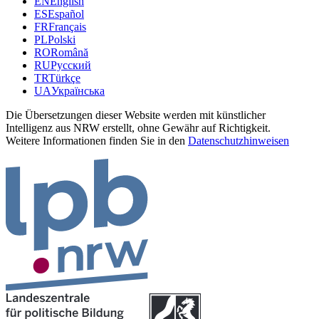
EN
English
ES
Español
FR
Français
PL
Polski
RO
Română
RU
Русский
TR
Türkçe
UA
Українська
Die Übersetzungen dieser Website werden mit künstlicher
Intelligenz aus NRW erstellt, ohne Gewähr auf Richtigkeit.
Weitere Informationen finden Sie in den
Datenschutzhinweisen