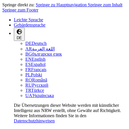
Springe direkt zu:
Springe zu Hauptnavigation
Springe zum Inhalt
Springe zum Footer
Leichte Sprache
Gebärdensprache
DE
DE
Deutsch
AR
اللغة العربية
BG
български език
EN
English
ES
Español
FR
Français
PL
Polski
RO
Română
RU
Русский
TR
Türkçe
UA
Українська
Die Übersetzungen dieser Website werden mit künstlicher
Intelligenz aus NRW erstellt, ohne Gewähr auf Richtigkeit.
Weitere Informationen finden Sie in den
Datenschutzhinweisen