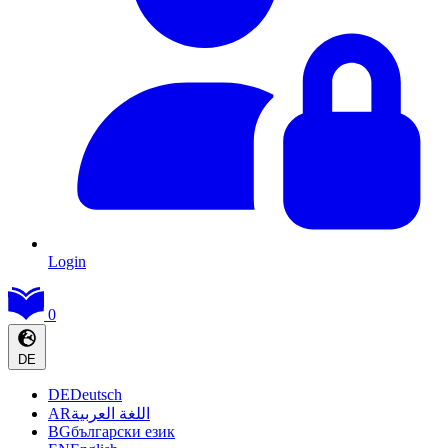
Login
0
DE
DE
Deutsch
AR
اللغة العربية
BG
български език