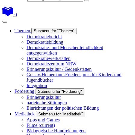
0
Themen
Submenu for "Themen"
Demokratiebericht
Demokratiebildung
Demokratie- und Menschenfeindlichkeit
entgegenwirken
Demokratiewerkstätten
Demokratiezentrum NRW
Erinnerungskultur / Gedenkstätten
Gustav-Heinemann-Friedenspreis für Kinder- und
Jugendbücher
Integration
Förderung
Submenu for "Förderung"
Erinnerungskultur
parteinahe Stiftungen
Einrichtungen der politischen Bildung
Mediathek
Submenu for "Mediathek"
Apps und Games
Filme
(current)
Pädagogische Handreichungen