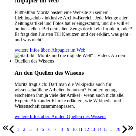
Altpapier im Web
Fußballfan Moritz bastelt eine Website zu seinem
Lieblingsclub - inklusive Archiv-Bereich. Jede Menge alter
Zeitungsartikel und Fotos hat er eingescannt, und die will er
online stellen. Bei dem alten Zeugs doch kein Problem, oder?
Er fragt den Juristen Till Kreutzer, und der erklärt, was geht -
und was nicht!
weitere Infos
über: Altpapier im Web
An den Quellen des Wissens
Moritz fragt sich: Darf man die Wikipedia auch für
wissenschaftliche Arbeiten benutzen? Fundiert genug
erscheinen ihm ja viele der Artikel - wenn auch nicht alle.
Experte Alexander Klimke erläutert, wie Wikipedia und
Wissenschaft zusammenpassen.
weitere Infos
über: An den Quellen des Wissens
1
2
3
4
5
6
7
8
9
10
11
12
13
14
15
…
70