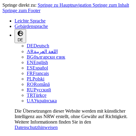
Springe direkt zu:
Springe zu Hauptnavigation
Springe zum Inhalt
Springe zum Footer
Leichte Sprache
Gebärdensprache
DE
DE
Deutsch
AR
اللغة العربية
BG
български език
EN
English
ES
Español
FR
Français
PL
Polski
RO
Română
RU
Русский
TR
Türkçe
UA
Українська
Die Übersetzungen dieser Website werden mit künstlicher
Intelligenz aus NRW erstellt, ohne Gewähr auf Richtigkeit.
Weitere Informationen finden Sie in den
Datenschutzhinweisen