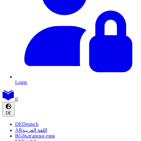
Login
0
DE
DE
Deutsch
AR
اللغة العربية
BG
български език