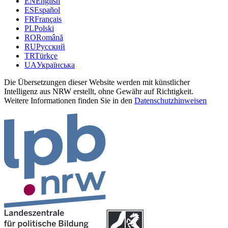
EN
English
ES
Español
FR
Français
PL
Polski
RO
Română
RU
Русский
TR
Türkçe
UA
Українська
Die Übersetzungen dieser Website werden mit künstlicher
Intelligenz aus NRW erstellt, ohne Gewähr auf Richtigkeit.
Weitere Informationen finden Sie in den
Datenschutzhinweisen