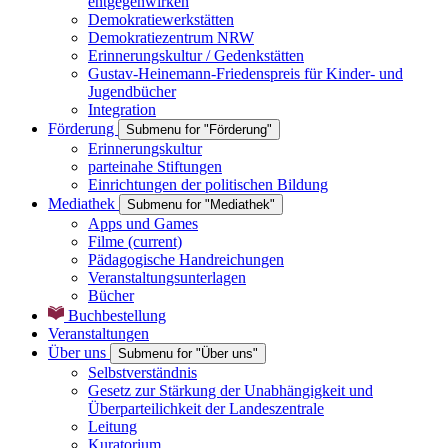
entgegenwirken
Demokratiewerkstätten
Demokratiezentrum NRW
Erinnerungskultur / Gedenkstätten
Gustav-Heinemann-Friedenspreis für Kinder- und
Jugendbücher
Integration
Förderung
Submenu for "Förderung"
Erinnerungskultur
parteinahe Stiftungen
Einrichtungen der politischen Bildung
Mediathek
Submenu for "Mediathek"
Apps und Games
Filme
(current)
Pädagogische Handreichungen
Veranstaltungsunterlagen
Bücher
Buchbestellung
Veranstaltungen
Über uns
Submenu for "Über uns"
Selbstverständnis
Gesetz zur Stärkung der Unabhängigkeit und
Überparteilichkeit der Landeszentrale
Leitung
Kuratorium