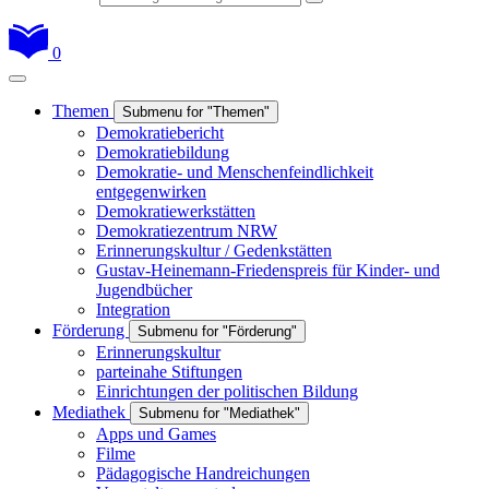
0
Themen
Submenu for "Themen"
Demokratiebericht
Demokratiebildung
Demokratie- und Menschenfeindlichkeit
entgegenwirken
Demokratiewerkstätten
Demokratiezentrum NRW
Erinnerungskultur / Gedenkstätten
Gustav-Heinemann-Friedenspreis für Kinder- und
Jugendbücher
Integration
Förderung
Submenu for "Förderung"
Erinnerungskultur
parteinahe Stiftungen
Einrichtungen der politischen Bildung
Mediathek
Submenu for "Mediathek"
Apps und Games
Filme
Pädagogische Handreichungen