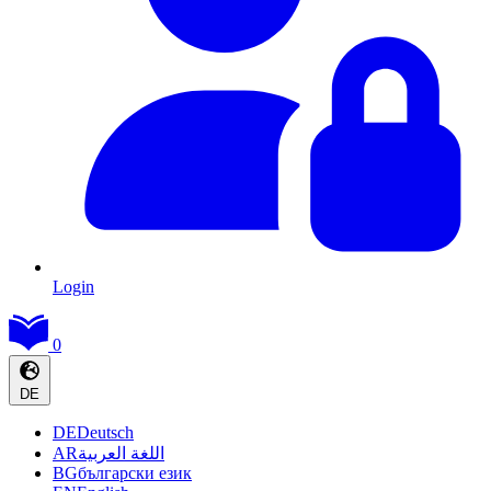
Login
0
DE
DE
Deutsch
AR
اللغة العربية
BG
български език