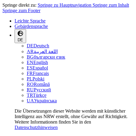
Springe direkt zu:
Springe zu Hauptnavigation
Springe zum Inhalt
Springe zum Footer
Leichte Sprache
Gebärdensprache
DE
DE
Deutsch
AR
اللغة العربية
BG
български език
EN
English
ES
Español
FR
Français
PL
Polski
RO
Română
RU
Русский
TR
Türkçe
UA
Українська
Die Übersetzungen dieser Website werden mit künstlicher
Intelligenz aus NRW erstellt, ohne Gewähr auf Richtigkeit.
Weitere Informationen finden Sie in den
Datenschutzhinweisen