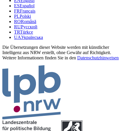
EN
English
ES
Español
FR
Français
PL
Polski
RO
Română
RU
Русский
TR
Türkçe
UA
Українська
Die Übersetzungen dieser Website werden mit künstlicher
Intelligenz aus NRW erstellt, ohne Gewähr auf Richtigkeit.
Weitere Informationen finden Sie in den
Datenschutzhinweisen