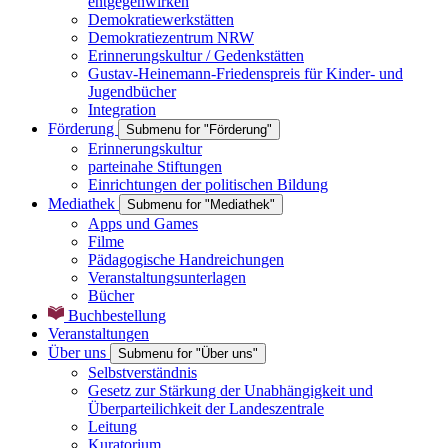
entgegenwirken
Demokratiewerkstätten
Demokratiezentrum NRW
Erinnerungskultur / Gedenkstätten
Gustav-Heinemann-Friedenspreis für Kinder- und
Jugendbücher
Integration
Förderung
Submenu for "Förderung"
Erinnerungskultur
parteinahe Stiftungen
Einrichtungen der politischen Bildung
Mediathek
Submenu for "Mediathek"
Apps und Games
Filme
Pädagogische Handreichungen
Veranstaltungsunterlagen
Bücher
Buchbestellung
Veranstaltungen
Über uns
Submenu for "Über uns"
Selbstverständnis
Gesetz zur Stärkung der Unabhängigkeit und
Überparteilichkeit der Landeszentrale
Leitung
Kuratorium