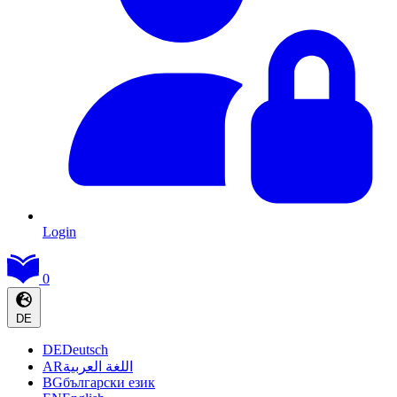
Login
0
DE
DE
Deutsch
AR
اللغة العربية
BG
български език