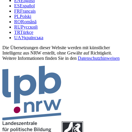
EN
English
ES
Español
FR
Français
PL
Polski
RO
Română
RU
Русский
TR
Türkçe
UA
Українська
Die Übersetzungen dieser Website werden mit künstlicher
Intelligenz aus NRW erstellt, ohne Gewähr auf Richtigkeit.
Weitere Informationen finden Sie in den
Datenschutzhinweisen