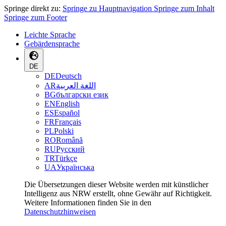
Springe direkt zu:
Springe zu Hauptnavigation
Springe zum Inhalt
Springe zum Footer
Leichte Sprache
Gebärdensprache
DE
DE
Deutsch
AR
اللغة العربية
BG
български език
EN
English
ES
Español
FR
Français
PL
Polski
RO
Română
RU
Русский
TR
Türkçe
UA
Українська
Die Übersetzungen dieser Website werden mit künstlicher
Intelligenz aus NRW erstellt, ohne Gewähr auf Richtigkeit.
Weitere Informationen finden Sie in den
Datenschutzhinweisen