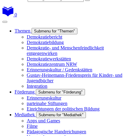
0
Themen
Submenu for "Themen"
Demokratiebericht
Demokratiebildung
Demokratie- und Menschenfeindlichkeit
entgegenwirken
Demokratiewerkstätten
Demokratiezentrum NRW
Erinnerungskultur / Gedenkstätten
Gustav-Heinemann-Friedenspreis für Kinder- und
Jugendbücher
Integration
Förderung
Submenu for "Förderung"
Erinnerungskultur
parteinahe Stiftungen
Einrichtungen der politischen Bildung
Mediathek
Submenu for "Mediathek"
Apps und Games
Filme
Pädagogische Handreichungen