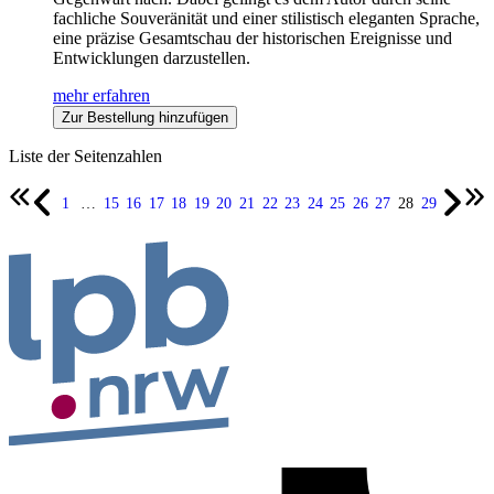
fachliche Souveränität und einer stilistisch eleganten Sprache,
eine präzise Gesamtschau der historischen Ereignisse und
Entwicklungen darzustellen.
mehr erfahren
Zur Bestellung hinzufügen
Liste der Seitenzahlen
1
…
15
16
17
18
19
20
21
22
23
24
25
26
27
28
29