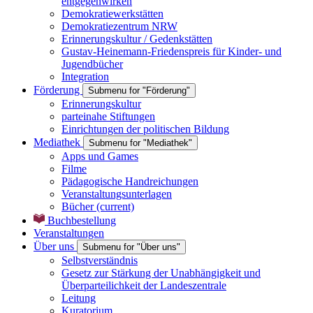
entgegenwirken
Demokratiewerkstätten
Demokratiezentrum NRW
Erinnerungskultur / Gedenkstätten
Gustav-Heinemann-Friedenspreis für Kinder- und
Jugendbücher
Integration
Förderung
Submenu for "Förderung"
Erinnerungskultur
parteinahe Stiftungen
Einrichtungen der politischen Bildung
Mediathek
Submenu for "Mediathek"
Apps und Games
Filme
Pädagogische Handreichungen
Veranstaltungsunterlagen
Bücher
(current)
Buchbestellung
Veranstaltungen
Über uns
Submenu for "Über uns"
Selbstverständnis
Gesetz zur Stärkung der Unabhängigkeit und
Überparteilichkeit der Landeszentrale
Leitung
Kuratorium