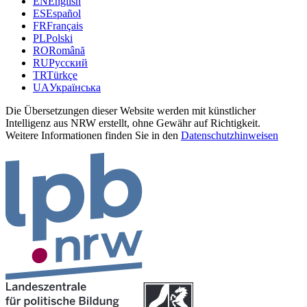
EN
English
ES
Español
FR
Français
PL
Polski
RO
Română
RU
Русский
TR
Türkçe
UA
Українська
Die Übersetzungen dieser Website werden mit künstlicher
Intelligenz aus NRW erstellt, ohne Gewähr auf Richtigkeit.
Weitere Informationen finden Sie in den
Datenschutzhinweisen