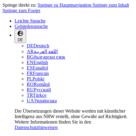
Springe direkt zu:
Springe zu Hauptnavigation
Springe zum Inhalt
Springe zum Footer
Leichte Sprache
Gebärdensprache
DE
DE
Deutsch
AR
اللغة العربية
BG
български език
EN
English
ES
Español
FR
Français
PL
Polski
RO
Română
RU
Русский
TR
Türkçe
UA
Українська
Die Übersetzungen dieser Website werden mit künstlicher
Intelligenz aus NRW erstellt, ohne Gewähr auf Richtigkeit.
Weitere Informationen finden Sie in den
Datenschutzhinweisen