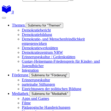
0
Themen
Submenu for "Themen"
Demokratiebericht
Demokratiebildung
Demokratie- und Menschenfeindlichkeit
entgegenwirken
Demokratiewerkstätten
Demokratiezentrum NRW
Erinnerungskultur / Gedenkstätten
Gustav-Heinemann-Friedenspreis für Kinder- und
Jugendbücher
Integration
Förderung
Submenu for "Förderung"
Erinnerungskultur
parteinahe Stiftungen
Einrichtungen der politischen Bildung
Mediathek
Submenu for "Mediathek"
Apps und Games
Filme
Pädagogische Handreichungen