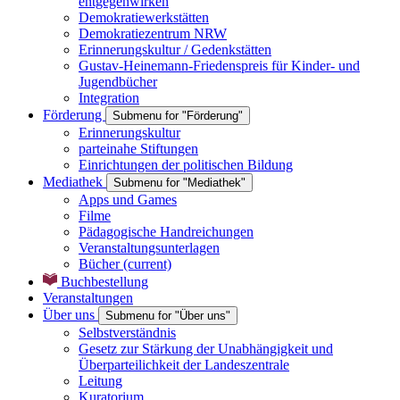
entgegenwirken
Demokratiewerkstätten
Demokratiezentrum NRW
Erinnerungskultur / Gedenkstätten
Gustav-Heinemann-Friedenspreis für Kinder- und
Jugendbücher
Integration
Förderung
Submenu for "Förderung"
Erinnerungskultur
parteinahe Stiftungen
Einrichtungen der politischen Bildung
Mediathek
Submenu for "Mediathek"
Apps und Games
Filme
Pädagogische Handreichungen
Veranstaltungsunterlagen
Bücher
(current)
Buchbestellung
Veranstaltungen
Über uns
Submenu for "Über uns"
Selbstverständnis
Gesetz zur Stärkung der Unabhängigkeit und
Überparteilichkeit der Landeszentrale
Leitung
Kuratorium