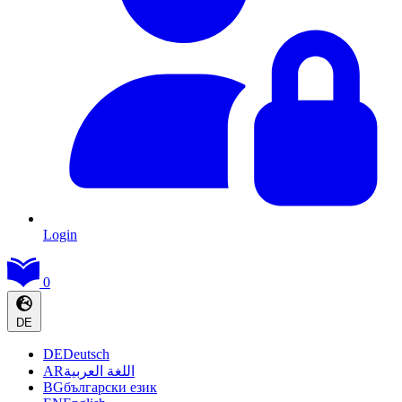
Login
0
DE
DE
Deutsch
AR
اللغة العربية
BG
български език