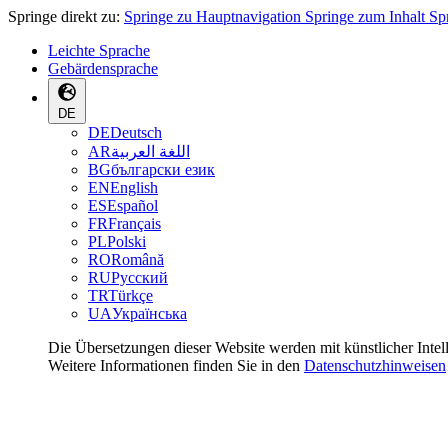
Springe direkt zu:
Springe zu Hauptnavigation
Springe zum Inhalt
Sp
Leichte Sprache
Gebärdensprache
DE
DE
Deutsch
AR
اللغة العربية
BG
български език
EN
English
ES
Español
FR
Français
PL
Polski
RO
Română
RU
Русский
TR
Türkçe
UA
Українська
Die Übersetzungen dieser Website werden mit künstlicher Intel
Weitere Informationen finden Sie in den
Datenschutzhinweisen