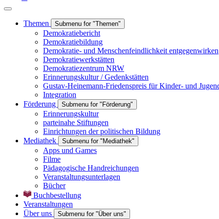
Themen
Submenu for "Themen"
Demokratiebericht
Demokratiebildung
Demokratie- und Menschenfeindlichkeit entgegenwirken
Demokratiewerkstätten
Demokratiezentrum NRW
Erinnerungskultur / Gedenkstätten
Gustav-Heinemann-Friedenspreis für Kinder- und Jugen
Integration
Förderung
Submenu for "Förderung"
Erinnerungskultur
parteinahe Stiftungen
Einrichtungen der politischen Bildung
Mediathek
Submenu for "Mediathek"
Apps und Games
Filme
Pädagogische Handreichungen
Veranstaltungsunterlagen
Bücher
Buchbestellung
Veranstaltungen
Über uns
Submenu for "Über uns"