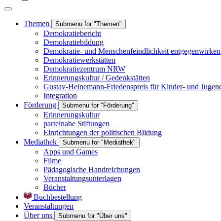
Themen
Submenu for "Themen"
Demokratiebericht
Demokratiebildung
Demokratie- und Menschenfeindlichkeit entgegenwirken
Demokratiewerkstätten
Demokratiezentrum NRW
Erinnerungskultur / Gedenkstätten
Gustav-Heinemann-Friedenspreis für Kinder- und Jugen
Integration
Förderung
Submenu for "Förderung"
Erinnerungskultur
parteinahe Stiftungen
Einrichtungen der politischen Bildung
Mediathek
Submenu for "Mediathek"
Apps und Games
Filme
Pädagogische Handreichungen
Veranstaltungsunterlagen
Bücher
Buchbestellung
Veranstaltungen
Über uns
Submenu for "Über uns"