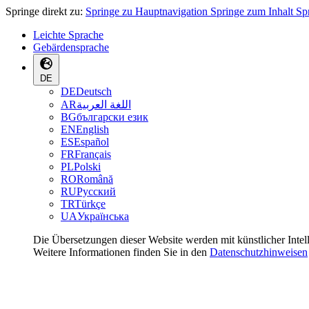
Springe direkt zu:
Springe zu Hauptnavigation
Springe zum Inhalt
Sp
Leichte Sprache
Gebärdensprache
DE
DE
Deutsch
AR
اللغة العربية
BG
български език
EN
English
ES
Español
FR
Français
PL
Polski
RO
Română
RU
Русский
TR
Türkçe
UA
Українська
Die Übersetzungen dieser Website werden mit künstlicher Intel
Weitere Informationen finden Sie in den
Datenschutzhinweisen