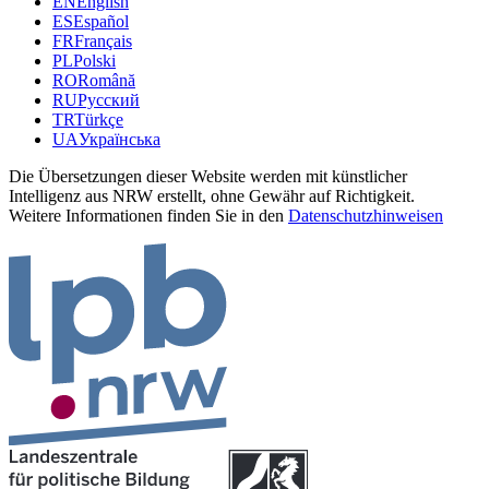
EN
English
ES
Español
FR
Français
PL
Polski
RO
Română
RU
Русский
TR
Türkçe
UA
Українська
Die Übersetzungen dieser Website werden mit künstlicher
Intelligenz aus NRW erstellt, ohne Gewähr auf Richtigkeit.
Weitere Informationen finden Sie in den
Datenschutzhinweisen