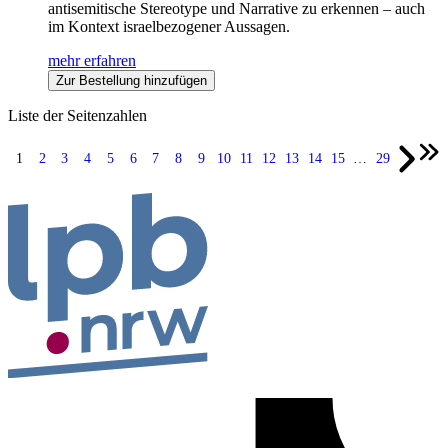
antisemitische Stereotype und Narrative zu erkennen – auch
im Kontext israelbezogener Aussagen.
mehr erfahren
Zur Bestellung hinzufügen
Liste der Seitenzahlen
1
2
3
4
5
6
7
8
9
10
11
12
13
14
15
…
29