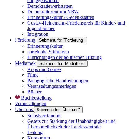
entgegenwirken
Demokratiewerkstätten
Demokratiezentrum NRW
Erinnerungskultur / Gedenkstätten
Gustav-Heinemann-Friedenspreis für Kinder- und
Jugendbücher
Integration
Förderung
Submenu for "Förderung"
Erinnerungskultur
parteinahe Stiftungen
Einrichtungen der politischen Bildung
Mediathek
Submenu for "Mediathek"
Apps und Games
Filme
Pädagogische Handreichungen
Veranstaltungsunterlagen
Bücher
Buchbestellung
Veranstaltungen
Über uns
Submenu for "Über uns"
Selbstverständnis
Gesetz zur Stärkung der Unabhängigkeit und
Überparteilichkeit der Landeszentrale
Leitung
Kuratorium