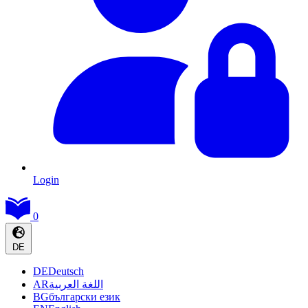
Login
0
DE
DE
Deutsch
AR
اللغة العربية
BG
български език