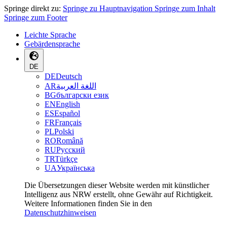
Springe direkt zu:
Springe zu Hauptnavigation
Springe zum Inhalt
Springe zum Footer
Leichte Sprache
Gebärdensprache
DE
DE
Deutsch
AR
اللغة العربية
BG
български език
EN
English
ES
Español
FR
Français
PL
Polski
RO
Română
RU
Русский
TR
Türkçe
UA
Українська
Die Übersetzungen dieser Website werden mit künstlicher
Intelligenz aus NRW erstellt, ohne Gewähr auf Richtigkeit.
Weitere Informationen finden Sie in den
Datenschutzhinweisen