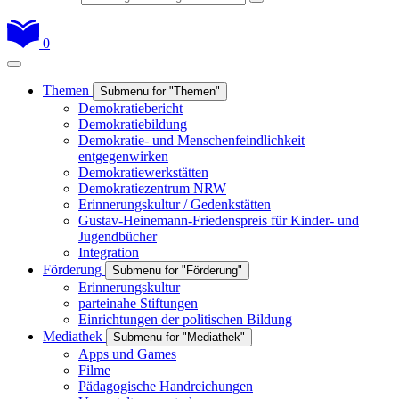
0
Themen
Submenu for "Themen"
Demokratiebericht
Demokratiebildung
Demokratie- und Menschenfeindlichkeit
entgegenwirken
Demokratiewerkstätten
Demokratiezentrum NRW
Erinnerungskultur / Gedenkstätten
Gustav-Heinemann-Friedenspreis für Kinder- und
Jugendbücher
Integration
Förderung
Submenu for "Förderung"
Erinnerungskultur
parteinahe Stiftungen
Einrichtungen der politischen Bildung
Mediathek
Submenu for "Mediathek"
Apps und Games
Filme
Pädagogische Handreichungen