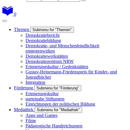
0
Themen
Submenu for "Themen"
Demokratiebericht
Demokratiebildung
Demokratie- und Menschenfeindlichkeit
entgegenwirken
Demokratiewerkstätten
Demokratiezentrum NRW
Erinnerungskultur / Gedenkstätten
Gustav-Heinemann-Friedenspreis für Kinder- und
Jugendbücher
Integration
Förderung
Submenu for "Förderung"
Erinnerungskultur
parteinahe Stiftungen
Einrichtungen der politischen Bildung
Mediathek
Submenu for "Mediathek"
Apps und Games
Filme
Pädagogische Handreichungen