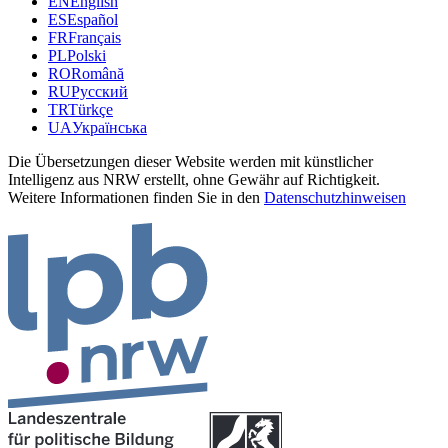
EN
English
ES
Español
FR
Français
PL
Polski
RO
Română
RU
Русский
TR
Türkçe
UA
Українська
Die Übersetzungen dieser Website werden mit künstlicher
Intelligenz aus NRW erstellt, ohne Gewähr auf Richtigkeit.
Weitere Informationen finden Sie in den
Datenschutzhinweisen