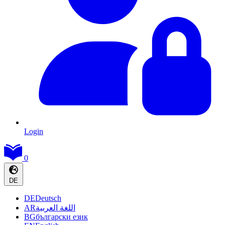
Login
0
DE
DE
Deutsch
AR
اللغة العربية
BG
български език