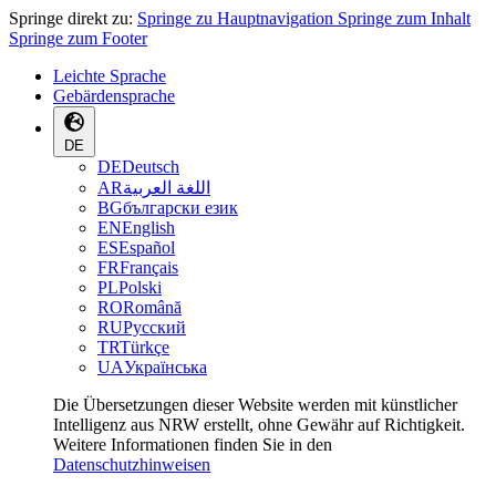
Springe direkt zu:
Springe zu Hauptnavigation
Springe zum Inhalt
Springe zum Footer
Leichte Sprache
Gebärdensprache
DE
DE
Deutsch
AR
اللغة العربية
BG
български език
EN
English
ES
Español
FR
Français
PL
Polski
RO
Română
RU
Русский
TR
Türkçe
UA
Українська
Die Übersetzungen dieser Website werden mit künstlicher
Intelligenz aus NRW erstellt, ohne Gewähr auf Richtigkeit.
Weitere Informationen finden Sie in den
Datenschutzhinweisen