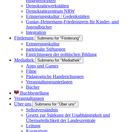
entgegenwirken
Demokratiewerkstätten
Demokratiezentrum NRW
Erinnerungskultur / Gedenkstätten
Gustav-Heinemann-Friedenspreis für Kinder- und
Jugendbücher
Integration
Förderung
Submenu for "Förderung"
Erinnerungskultur
parteinahe Stiftungen
Einrichtungen der politischen Bildung
Mediathek
Submenu for "Mediathek"
Apps und Games
Filme
Pädagogische Handreichungen
Veranstaltungsunterlagen
Bücher
Buchbestellung
Veranstaltungen
Über uns
Submenu for "Über uns"
Selbstverständnis
Gesetz zur Stärkung der Unabhängigkeit und
Überparteilichkeit der Landeszentrale
Leitung
Kuratorium