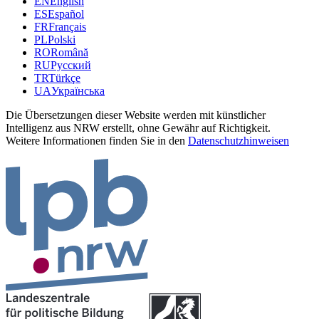
EN
English
ES
Español
FR
Français
PL
Polski
RO
Română
RU
Русский
TR
Türkçe
UA
Українська
Die Übersetzungen dieser Website werden mit künstlicher
Intelligenz aus NRW erstellt, ohne Gewähr auf Richtigkeit.
Weitere Informationen finden Sie in den
Datenschutzhinweisen