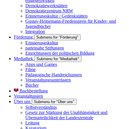
entgegenwirken
Demokratiewerkstätten
Demokratiezentrum NRW
Erinnerungskultur / Gedenkstätten
Gustav-Heinemann-Friedenspreis für Kinder- und
Jugendbücher
Integration
Förderung
Submenu for "Förderung"
Erinnerungskultur
parteinahe Stiftungen
Einrichtungen der politischen Bildung
Mediathek
Submenu for "Mediathek"
Apps und Games
Filme
Pädagogische Handreichungen
Veranstaltungsunterlagen
Bücher
Buchbestellung
Veranstaltungen
Über uns
Submenu for "Über uns"
Selbstverständnis
Gesetz zur Stärkung der Unabhängigkeit und
Überparteilichkeit der Landeszentrale
Leitung
Kuratorium