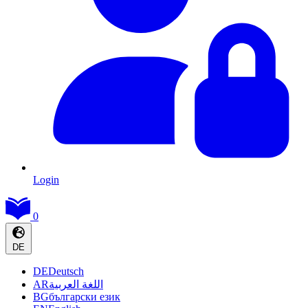
Login
0
DE
DE
Deutsch
AR
اللغة العربية
BG
български език