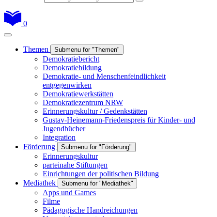
0
Themen
Submenu for "Themen"
Demokratiebericht
Demokratiebildung
Demokratie- und Menschenfeindlichkeit
entgegenwirken
Demokratiewerkstätten
Demokratiezentrum NRW
Erinnerungskultur / Gedenkstätten
Gustav-Heinemann-Friedenspreis für Kinder- und
Jugendbücher
Integration
Förderung
Submenu for "Förderung"
Erinnerungskultur
parteinahe Stiftungen
Einrichtungen der politischen Bildung
Mediathek
Submenu for "Mediathek"
Apps und Games
Filme
Pädagogische Handreichungen