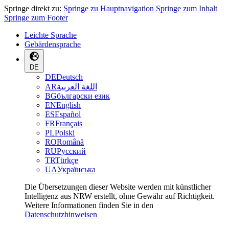
Springe direkt zu:
Springe zu Hauptnavigation
Springe zum Inhalt
Springe zum Footer
Leichte Sprache
Gebärdensprache
DE
DE
Deutsch
AR
اللغة العربية
BG
български език
EN
English
ES
Español
FR
Français
PL
Polski
RO
Română
RU
Русский
TR
Türkçe
UA
Українська
Die Übersetzungen dieser Website werden mit künstlicher
Intelligenz aus NRW erstellt, ohne Gewähr auf Richtigkeit.
Weitere Informationen finden Sie in den
Datenschutzhinweisen