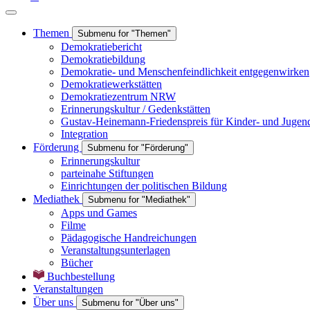
Themen
Submenu for "Themen"
Demokratiebericht
Demokratiebildung
Demokratie- und Menschenfeindlichkeit entgegenwirken
Demokratiewerkstätten
Demokratiezentrum NRW
Erinnerungskultur / Gedenkstätten
Gustav-Heinemann-Friedenspreis für Kinder- und Jugen
Integration
Förderung
Submenu for "Förderung"
Erinnerungskultur
parteinahe Stiftungen
Einrichtungen der politischen Bildung
Mediathek
Submenu for "Mediathek"
Apps und Games
Filme
Pädagogische Handreichungen
Veranstaltungsunterlagen
Bücher
Buchbestellung
Veranstaltungen
Über uns
Submenu for "Über uns"