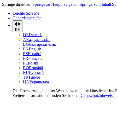
Springe direkt zu:
Springe zu Hauptnavigation
Springe zum Inhalt
Sp
Leichte Sprache
Gebärdensprache
DE
DE
Deutsch
AR
اللغة العربية
BG
български език
EN
English
ES
Español
FR
Français
PL
Polski
RO
Română
RU
Русский
TR
Türkçe
UA
Українська
Die Übersetzungen dieser Website werden mit künstlicher Intel
Weitere Informationen finden Sie in den
Datenschutzhinweisen