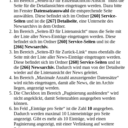
Im Bereich „Seiten-ID für Einzelnachricht-Ansicht“ muss die
Seite für die Detailansichten eingetragen werden. Dazu bitte
im Fenster
Datensatzauswahl
die entsprechende Seite
auswählen. Diese befindet sich im Ordner
[260] Service-
Seiten
und ist die
[267] Detailseite
, eine Unterseite des
Newsarchivs in dem Ordner.
Im Bereich „Seiten-ID für Listenansicht“ muss die Seite mit
der Liste aller News-Einträge eingetragen werden. Diese
befindet sich im Ordner
[260] Service-Seiten
und ist die
[266] Newsarchiv.
Im Bereich „Seiten-ID für Zurück-Link“ muss ebenfalls die
Seite mit der Liste aller News-Einträge eingetragen werden.
Diese befindet sich im Ordner
[260] Service-Seiten
und ist
die
[266] Newsarchiv.
Dadurch wird man von der Detailseite
wieder auf die Listenansicht der News geleitet.
Im Bereich „Maximale Anzahl anzuzeigender Datensätze“
wird nichts eingetragen, damit alle News, die im Archiv
liegen, angezeigt werden.
Die Checkbox im Bereich „Paginierung ausblenden“ wird
nicht angeklickt, damit Seitenzahlen ausgegeben werden
können.
Im Feld „Einträge pro Seite“ ist die Zahl
10
angegeben.
Dadurch werden maximal 10 Listeneinträge pro Seite
angezeigt. Gibt es mehr als 10 Einträge, wird einen
Paginierung angezeigt, mit einer Verlinkung auf weitere