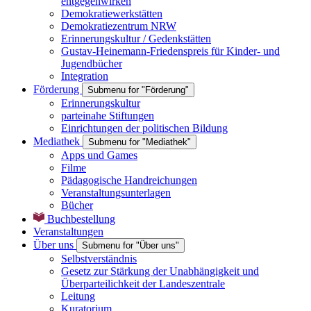
entgegenwirken
Demokratiewerkstätten
Demokratiezentrum NRW
Erinnerungskultur / Gedenkstätten
Gustav-Heinemann-Friedenspreis für Kinder- und
Jugendbücher
Integration
Förderung
Submenu for "Förderung"
Erinnerungskultur
parteinahe Stiftungen
Einrichtungen der politischen Bildung
Mediathek
Submenu for "Mediathek"
Apps und Games
Filme
Pädagogische Handreichungen
Veranstaltungsunterlagen
Bücher
Buchbestellung
Veranstaltungen
Über uns
Submenu for "Über uns"
Selbstverständnis
Gesetz zur Stärkung der Unabhängigkeit und
Überparteilichkeit der Landeszentrale
Leitung
Kuratorium