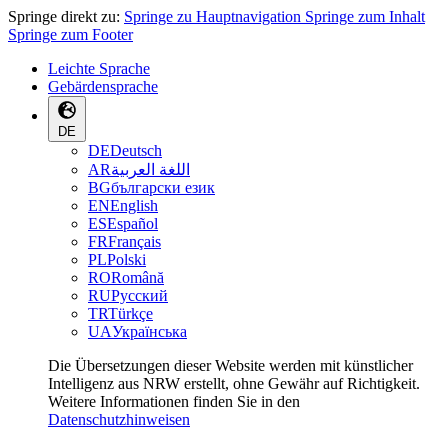
Springe direkt zu:
Springe zu Hauptnavigation
Springe zum Inhalt
Springe zum Footer
Leichte Sprache
Gebärdensprache
DE
DE
Deutsch
AR
اللغة العربية
BG
български език
EN
English
ES
Español
FR
Français
PL
Polski
RO
Română
RU
Русский
TR
Türkçe
UA
Українська
Die Übersetzungen dieser Website werden mit künstlicher
Intelligenz aus NRW erstellt, ohne Gewähr auf Richtigkeit.
Weitere Informationen finden Sie in den
Datenschutzhinweisen