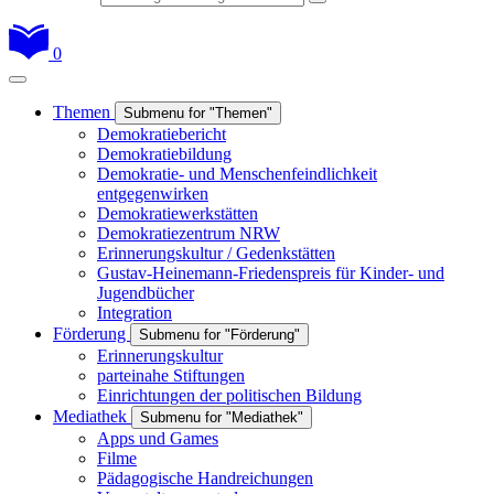
0
Themen
Submenu for "Themen"
Demokratiebericht
Demokratiebildung
Demokratie- und Menschenfeindlichkeit
entgegenwirken
Demokratiewerkstätten
Demokratiezentrum NRW
Erinnerungskultur / Gedenkstätten
Gustav-Heinemann-Friedenspreis für Kinder- und
Jugendbücher
Integration
Förderung
Submenu for "Förderung"
Erinnerungskultur
parteinahe Stiftungen
Einrichtungen der politischen Bildung
Mediathek
Submenu for "Mediathek"
Apps und Games
Filme
Pädagogische Handreichungen