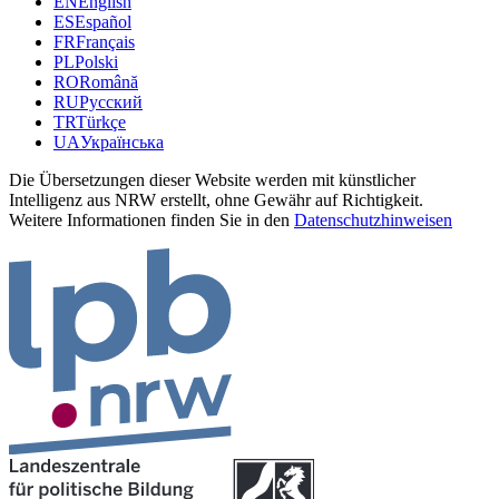
EN
English
ES
Español
FR
Français
PL
Polski
RO
Română
RU
Русский
TR
Türkçe
UA
Українська
Die Übersetzungen dieser Website werden mit künstlicher
Intelligenz aus NRW erstellt, ohne Gewähr auf Richtigkeit.
Weitere Informationen finden Sie in den
Datenschutzhinweisen