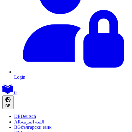
Login
0
DE
DE
Deutsch
AR
اللغة العربية
BG
български език