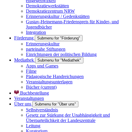
entgegenwirken
Demokratiewerkstätten
Demokratiezentrum NRW
Erinnerungskultur / Gedenkstätten
Gustav-Heinemann-Friedenspreis für Kinder- und
Jugendbücher
Integration
Förderung
Submenu for "Förderung"
Erinnerungskultur
parteinahe Stiftungen
Einrichtungen der politischen Bildung
Mediathek
Submenu for "Mediathek"
Apps und Games
Filme
Pädagogische Handreichungen
Veranstaltungsunterlagen
Bücher
(current)
Buchbestellung
Veranstaltungen
Über uns
Submenu for "Über uns"
Selbstverständnis
Gesetz zur Stärkung der Unabhängigkeit und
Überparteilichkeit der Landeszentrale
Leitung
Kuratorium