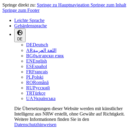
Springe direkt zu:
Springe zu Hauptnavigation
Springe zum Inhalt
Springe zum Footer
Leichte Sprache
Gebärdensprache
DE
DE
Deutsch
AR
اللغة العربية
BG
български език
EN
English
ES
Español
FR
Français
PL
Polski
RO
Română
RU
Русский
TR
Türkçe
UA
Українська
Die Übersetzungen dieser Website werden mit künstlicher
Intelligenz aus NRW erstellt, ohne Gewähr auf Richtigkeit.
Weitere Informationen finden Sie in den
Datenschutzhinweisen