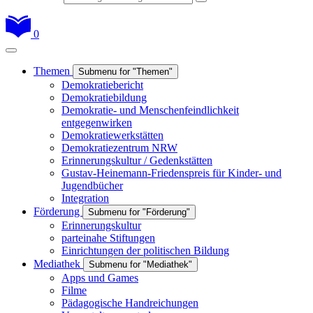
0
Themen
Submenu for "Themen"
Demokratiebericht
Demokratiebildung
Demokratie- und Menschenfeindlichkeit
entgegenwirken
Demokratiewerkstätten
Demokratiezentrum NRW
Erinnerungskultur / Gedenkstätten
Gustav-Heinemann-Friedenspreis für Kinder- und
Jugendbücher
Integration
Förderung
Submenu for "Förderung"
Erinnerungskultur
parteinahe Stiftungen
Einrichtungen der politischen Bildung
Mediathek
Submenu for "Mediathek"
Apps und Games
Filme
Pädagogische Handreichungen