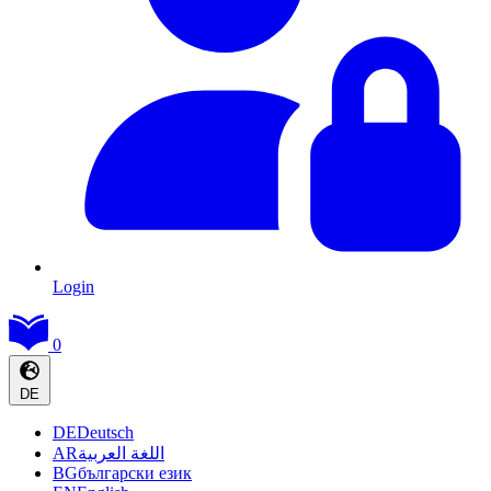
Login
0
DE
DE
Deutsch
AR
اللغة العربية
BG
български език