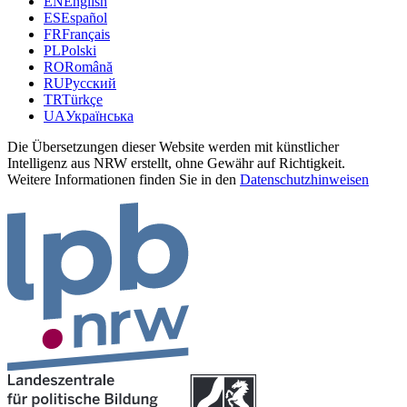
EN
English
ES
Español
FR
Français
PL
Polski
RO
Română
RU
Русский
TR
Türkçe
UA
Українська
Die Übersetzungen dieser Website werden mit künstlicher
Intelligenz aus NRW erstellt, ohne Gewähr auf Richtigkeit.
Weitere Informationen finden Sie in den
Datenschutzhinweisen